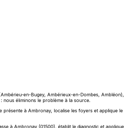
nes (Ambérieu-en-Bugey, Ambérieux-en-Dombes, Ambléon),
es : nous éliminons le problème à la source.
èce présente à Ambronay, localise les foyers et applique le
se à Ambronay (01500), établit le diagnostic et applique