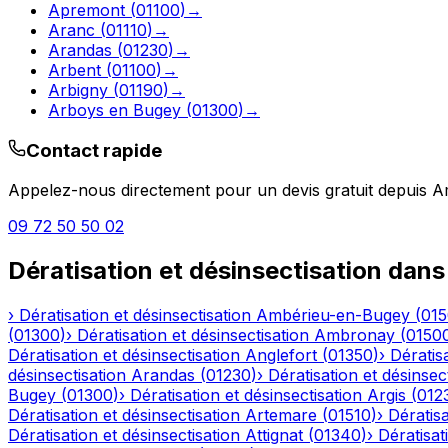
Apremont
(
01100
)
→
Aranc
(
01110
)
→
Arandas
(
01230
)
→
Arbent
(
01100
)
→
Arbigny
(
01190
)
→
Arboys en Bugey
(
01300
)
→
Contact rapide
Appelez-nous directement pour un devis gratuit depuis
A
09 72 50 50 02
Dératisation et désinsectisation
dans
›
Dératisation et désinsectisation
Ambérieu-en-Bugey
(
01
(
01300
)
›
Dératisation et désinsectisation
Ambronay
(
0150
Dératisation et désinsectisation
Anglefort
(
01350
)
›
Dératisa
désinsectisation
Arandas
(
01230
)
›
Dératisation et désinsec
Bugey
(
01300
)
›
Dératisation et désinsectisation
Argis
(
012
Dératisation et désinsectisation
Artemare
(
01510
)
›
Dératisa
Dératisation et désinsectisation
Attignat
(
01340
)
›
Dératisat