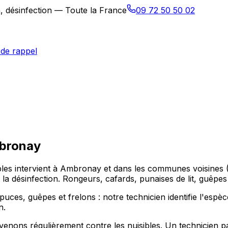
n, désinfection — Toute la France
09 72 50 50 02
de rappel
bronay
sibles intervient à Ambronay et dans les communes voisi
 et la désinfection. Rongeurs, cafards, punaises de lit, guêp
, puces, guêpes et frelons : notre technicien identifie l'esp
n.
nons régulièrement contre les nuisibles. Un technicien pas