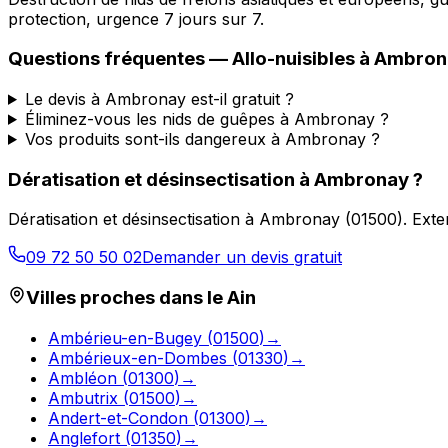
protection, urgence 7 jours sur 7.
Questions fréquentes —
Allo-nuisibles
à
Ambron
Le devis à Ambronay est-il gratuit ?
Éliminez-vous les nids de guêpes à Ambronay ?
Vos produits sont-ils dangereux à Ambronay ?
Dératisation et désinsectisation
à
Ambronay
?
Dératisation et désinsectisation
à
Ambronay
(
01500
).
Exte
09 72 50 50 02
Demander un devis gratuit
Villes proches dans le
Ain
Ambérieu-en-Bugey
(
01500
)
→
Ambérieux-en-Dombes
(
01330
)
→
Ambléon
(
01300
)
→
Ambutrix
(
01500
)
→
Andert-et-Condon
(
01300
)
→
Anglefort
(
01350
)
→