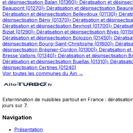
et désinsectisation
Balan
(
01360
)
›
Dératisation et désinsec
Beaupont
(
01270
)
›
Dératisation et désinsectisation
Beaure
Dératisation et désinsectisation
Belleydoux
(
01130
)
›
Dérati
désinsectisation
Bény
(
01370
)
›
Dératisation et désinsectisa
Dératisation et désinsectisation
Beynost
(
01700
)
›
Dératisat
Biziat
(
01290
)
›
Dératisation et désinsectisation
Blyes
(
0115
Dératisation et désinsectisation
Bolozon
(
01450
)
›
Dératisa
désinsectisation
Bourg-Saint-Christophe
(
01800
)
›
Dératisa
désinsectisation
Brégnier-Cordon
(
01300
)
›
Dératisation et
Bresse Vallons
(
01340
)
›
Dératisation et désinsectisation
Br
Dératisation et désinsectisation
Buellas
(
01310
)
›
Dératisati
désinsectisation
Certines
(
01240
)
Voir toutes les communes du
Ain
→
Extermination de nuisibles partout en France : dératisation,
jours sur 7.
Navigation
Présentation