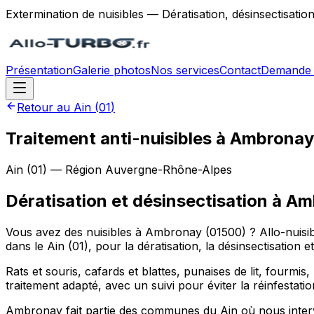
Extermination de nuisibles — Dératisation, désinsectisatio
Présentation
Galerie photos
Nos services
Contact
Demande 
Retour au
Ain
(
01
)
Traitement anti-nuisibles à Ambronay
Ain
(
01
) — Région
Auvergne-Rhône-Alpes
Dératisation et désinsectisation
à
Am
Vous avez des nuisibles à Ambronay (01500) ? Allo-nui
dans le Ain (01), pour la dératisation, la désinsectisation
Rats et souris, cafards et blattes, punaises de lit, fourmis
traitement adapté, avec un suivi pour éviter la réinfestatio
Ambronay fait partie des communes du Ain où nous interve