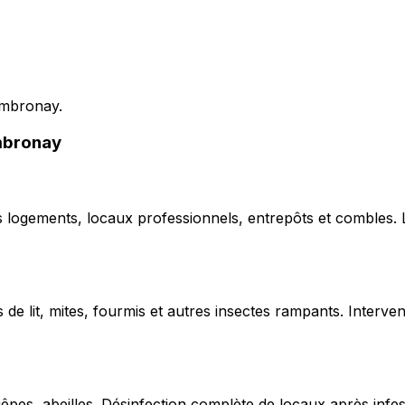
Ambronay.
Ambronay
ns logements, locaux professionnels, entrepôts et combles.
de lit, mites, fourmis et autres insectes rampants. Interven
uêpes, abeilles. Désinfection complète de locaux après infe