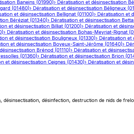
tisation
Baneins
(
01990
)
›
Dératisation et désinsectisation
Bé
gard
(
01480
)
›
Dératisation et désinsectisation
Béligneux
(
0
sation et désinsectisation
Bellignat
(
01100
)
›
Dératisation et 
tion
Béréziat
(
01340
)
›
Dératisation et désinsectisation
Betta
ion et désinsectisation
Billiat
(
01200
)
›
Dératisation et désins
0
)
›
Dératisation et désinsectisation
Bohas-Meyriat-Rignat
(
0
tion et désinsectisation
Bouligneux
(
01330
)
›
Dératisation et 
tion et désinsectisation
Boyeux-Saint-Jérôme
(
01640
)
›
Dér
 désinsectisation
Brénod
(
01110
)
›
Dératisation et désinsectis
essolles
(
01360
)
›
Dératisation et désinsectisation
Brion
(
01
on et désinsectisation
Ceignes
(
01430
)
›
Dératisation et désin
 désinsectisation, désinfection, destruction de nids de frelo