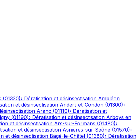
s
(
01330
)
›
Dératisation et désinsectisation
Ambléon
sation et désinsectisation
Andert-et-Condon
(
01300
)
›
désinsectisation
Aranc
(
01110
)
›
Dératisation et
igny
(
01190
)
›
Dératisation et désinsectisation
Arboys en
tion et désinsectisation
Ars-sur-Formans
(
01480
)
›
isation et désinsectisation
Asnières-sur-Saône
(
01570
)
›
on et désinsectisation
Bâgé-le-Châtel
(
01380
)
›
Dératisation