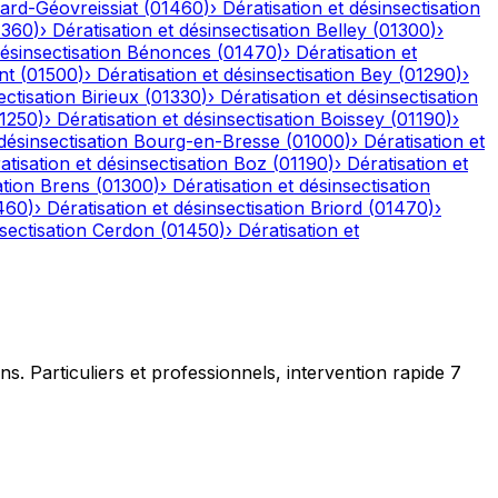
ard-Géovreissiat
(
01460
)
›
Dératisation et désinsectisation
1360
)
›
Dératisation et désinsectisation
Belley
(
01300
)
›
désinsectisation
Bénonces
(
01470
)
›
Dératisation et
nt
(
01500
)
›
Dératisation et désinsectisation
Bey
(
01290
)
›
ectisation
Birieux
(
01330
)
›
Dératisation et désinsectisation
1250
)
›
Dératisation et désinsectisation
Boissey
(
01190
)
›
désinsectisation
Bourg-en-Bresse
(
01000
)
›
Dératisation et
atisation et désinsectisation
Boz
(
01190
)
›
Dératisation et
ation
Brens
(
01300
)
›
Dératisation et désinsectisation
460
)
›
Dératisation et désinsectisation
Briord
(
01470
)
›
sectisation
Cerdon
(
01450
)
›
Dératisation et
ns. Particuliers et professionnels, intervention rapide 7