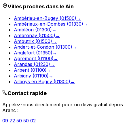
Villes proches dans le
Ain
Ambérieu-en-Bugey
(
01500
)
→
Ambérieux-en-Dombes
(
01330
)
→
Ambléon
(
01300
)
→
Ambronay
(
01500
)
→
Ambutrix
(
01500
)
→
Andert-et-Condon
(
01300
)
→
Anglefort
(
01350
)
→
Apremont
(
01100
)
→
Arandas
(
01230
)
→
Arbent
(
01100
)
→
Arbigny
(
01190
)
→
Arboys en Bugey
(
01300
)
→
Contact rapide
Appelez-nous directement pour un devis gratuit depuis
Aranc
:
09 72 50 50 02