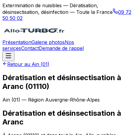
Extermination de nuisibles — Dératisation,
désinsectisation, désinfection — Toute la France
09 72
50 50 02
Présentation
Galerie photos
Nos
services
Contact
Demande de rappel
Retour au
Ain
(
01
)
Dératisation et désinsectisation à
Aranc (01110)
Ain
(
01
) — Région
Auvergne-Rhône-Alpes
Dératisation et désinsectisation
à
Aranc