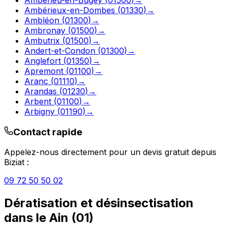
Ambérieux-en-Dombes
(
01330
)
→
Ambléon
(
01300
)
→
Ambronay
(
01500
)
→
Ambutrix
(
01500
)
→
Andert-et-Condon
(
01300
)
→
Anglefort
(
01350
)
→
Apremont
(
01100
)
→
Aranc
(
01110
)
→
Arandas
(
01230
)
→
Arbent
(
01100
)
→
Arbigny
(
01190
)
→
Contact rapide
Appelez-nous directement pour un devis gratuit depuis
Biziat
:
09 72 50 50 02
Dératisation et désinsectisation
dans le
Ain
(
01
)