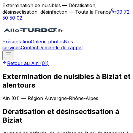
Extermination de nuisibles — Dératisation,
désinsectisation, désinfection — Toute la France
09 72
50 50 02
Présentation
Galerie photos
Nos
services
Contact
Demande de rappel
Retour au
Ain
(
01
)
Extermination de nuisibles à Biziat et
alentours
Ain
(
01
) — Région
Auvergne-Rhône-Alpes
Dératisation et désinsectisation
à
Biziat