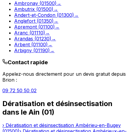
Ambronay
(
01500
)
→
Ambutrix
(
01500
)
→
Andert-et-Condon
(
01300
)
→
Anglefort
(
01350
)
→
Apremont
(
01100
)
→
Aranc
(
01110
)
→
Arandas
(
01230
)
→
Arbent
(
01100
)
→
Arbigny
(
01190
)
→
Contact rapide
Appelez-nous directement pour un devis gratuit depuis
Brion
:
09 72 50 50 02
Dératisation et désinsectisation
dans le
Ain
(
01
)
›
Dératisation et désinsectisation
Ambérieu-en-Bugey
(
01500
)
›
Dératisation et désinsectisation
Ambérieux-en-