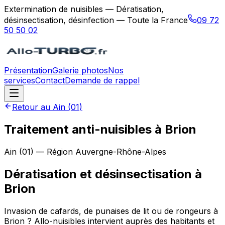
Extermination de nuisibles — Dératisation,
désinsectisation, désinfection — Toute la France
09 72
50 50 02
Présentation
Galerie photos
Nos
services
Contact
Demande de rappel
Retour au
Ain
(
01
)
Traitement anti-nuisibles à Brion
Ain
(
01
) — Région
Auvergne-Rhône-Alpes
Dératisation et désinsectisation
à
Brion
Invasion de cafards, de punaises de lit ou de rongeurs à
Brion ? Allo-nuisibles intervient auprès des habitants et