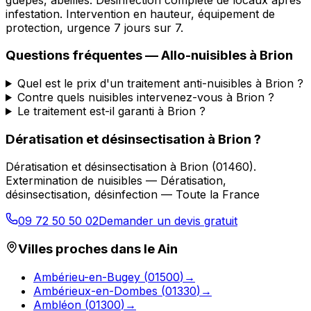
infestation. Intervention en hauteur, équipement de
protection, urgence 7 jours sur 7.
Questions fréquentes —
Allo-nuisibles
à
Brion
Quel est le prix d'un traitement anti-nuisibles à Brion ?
Contre quels nuisibles intervenez-vous à Brion ?
Le traitement est-il garanti à Brion ?
Dératisation et désinsectisation
à
Brion
?
Dératisation et désinsectisation
à
Brion
(
01460
).
Extermination de nuisibles — Dératisation,
désinsectisation, désinfection — Toute la France
09 72 50 50 02
Demander un devis gratuit
Villes proches dans le
Ain
Ambérieu-en-Bugey
(
01500
)
→
Ambérieux-en-Dombes
(
01330
)
→
Ambléon
(
01300
)
→