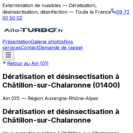
Extermination de nuisibles — Dératisation,
désinsectisation, désinfection — Toute la France
09 72
50 50 02
Présentation
Galerie photos
Nos
services
Contact
Demande de rappel
Retour au
Ain
(
01
)
Dératisation et désinsectisation à
Châtillon-sur-Chalaronne (01400)
Ain
(
01
) — Région
Auvergne-Rhône-Alpes
Dératisation et désinsectisation
à
Châtillon-sur-Chalaronne