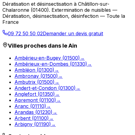
Dératisation et désinsectisation
à
Châtillon-sur-
Chalaronne
(
01400
).
Extermination de nuisibles —
Dératisation, désinsectisation, désinfection — Toute la
France
09 72 50 50 02
Demander un devis gratuit
Villes proches dans le
Ain
Ambérieu-en-Bugey
(
01500
)
→
Ambérieux-en-Dombes
(
01330
)
→
Ambléon
(
01300
)
→
Ambronay
(
01500
)
→
Ambutrix
(
01500
)
→
Andert-et-Condon
(
01300
)
→
Anglefort
(
01350
)
→
Apremont
(
01100
)
→
Aranc
(
01110
)
→
Arandas
(
01230
)
→
Arbent
(
01100
)
→
Arbigny
(
01190
)
→