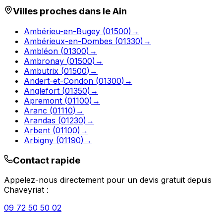
Villes proches dans le
Ain
Ambérieu-en-Bugey
(
01500
)
→
Ambérieux-en-Dombes
(
01330
)
→
Ambléon
(
01300
)
→
Ambronay
(
01500
)
→
Ambutrix
(
01500
)
→
Andert-et-Condon
(
01300
)
→
Anglefort
(
01350
)
→
Apremont
(
01100
)
→
Aranc
(
01110
)
→
Arandas
(
01230
)
→
Arbent
(
01100
)
→
Arbigny
(
01190
)
→
Contact rapide
Appelez-nous directement pour un devis gratuit depuis
Chaveyriat
:
09 72 50 50 02