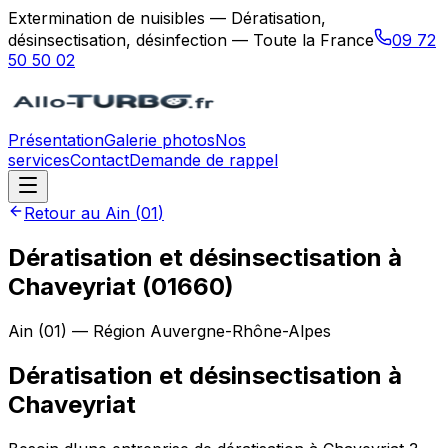
Extermination de nuisibles — Dératisation,
désinsectisation, désinfection — Toute la France
09 72
50 50 02
Présentation
Galerie photos
Nos
services
Contact
Demande de rappel
Retour au
Ain
(
01
)
Dératisation et désinsectisation à
Chaveyriat (01660)
Ain
(
01
) — Région
Auvergne-Rhône-Alpes
Dératisation et désinsectisation
à
Chaveyriat