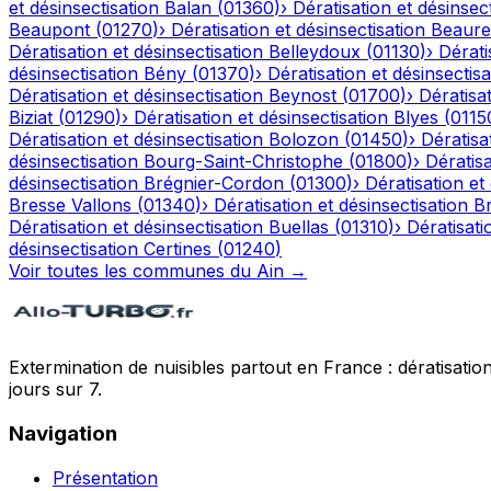
et désinsectisation
Balan
(
01360
)
›
Dératisation et désinsec
Beaupont
(
01270
)
›
Dératisation et désinsectisation
Beaure
Dératisation et désinsectisation
Belleydoux
(
01130
)
›
Dérati
désinsectisation
Bény
(
01370
)
›
Dératisation et désinsectisa
Dératisation et désinsectisation
Beynost
(
01700
)
›
Dératisat
Biziat
(
01290
)
›
Dératisation et désinsectisation
Blyes
(
0115
Dératisation et désinsectisation
Bolozon
(
01450
)
›
Dératisa
désinsectisation
Bourg-Saint-Christophe
(
01800
)
›
Dératisa
désinsectisation
Brégnier-Cordon
(
01300
)
›
Dératisation et
Bresse Vallons
(
01340
)
›
Dératisation et désinsectisation
Br
Dératisation et désinsectisation
Buellas
(
01310
)
›
Dératisati
désinsectisation
Certines
(
01240
)
Voir toutes les communes du
Ain
→
Extermination de nuisibles partout en France : dératisation,
jours sur 7.
Navigation
Présentation