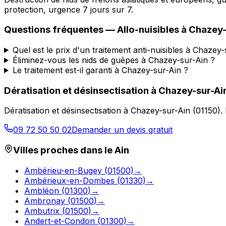
protection, urgence 7 jours sur 7.
Questions fréquentes —
Allo-nuisibles
à
Chazey-
Quel est le prix d'un traitement anti-nuisibles à Chazey-
Éliminez-vous les nids de guêpes à Chazey-sur-Ain ?
Le traitement est-il garanti à Chazey-sur-Ain ?
Dératisation et désinsectisation
à
Chazey-sur-Ai
Dératisation et désinsectisation
à
Chazey-sur-Ain
(
01150
).
09 72 50 50 02
Demander un devis gratuit
Villes proches dans le
Ain
Ambérieu-en-Bugey
(
01500
)
→
Ambérieux-en-Dombes
(
01330
)
→
Ambléon
(
01300
)
→
Ambronay
(
01500
)
→
Ambutrix
(
01500
)
→
Andert-et-Condon
(
01300
)
→