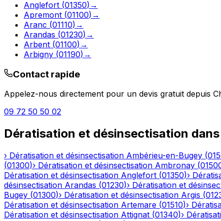
Anglefort
(
01350
)
→
Apremont
(
01100
)
→
Aranc
(
01110
)
→
Arandas
(
01230
)
→
Arbent
(
01100
)
→
Arbigny
(
01190
)
→
Contact rapide
Appelez-nous directement pour un devis gratuit depuis
C
09 72 50 50 02
Dératisation et désinsectisation
dans
›
Dératisation et désinsectisation
Ambérieu-en-Bugey
(
01
(
01300
)
›
Dératisation et désinsectisation
Ambronay
(
0150
Dératisation et désinsectisation
Anglefort
(
01350
)
›
Dératisa
désinsectisation
Arandas
(
01230
)
›
Dératisation et désinsec
Bugey
(
01300
)
›
Dératisation et désinsectisation
Argis
(
012
Dératisation et désinsectisation
Artemare
(
01510
)
›
Dératisa
Dératisation et désinsectisation
Attignat
(
01340
)
›
Dératisat