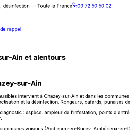
n, désinfection — Toute la France
09 72 50 50 02
de rappel
sur-Ain et alentours
zey-sur-Ain
-nuisibles intervient à Chazey-sur-Ain et dans les commu
ectisation et la désinfection. Rongeurs, cafards, punaises d
nostic : espèce, ampleur de l'infestation, points d'entrée
.
les communes voisines (Ambérieu-en-Bugey, Ambérieux-en-