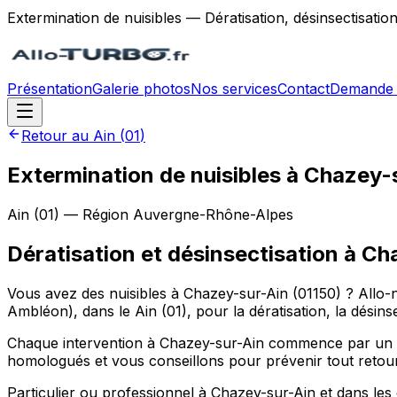
Extermination de nuisibles — Dératisation, désinsectisatio
Présentation
Galerie photos
Nos services
Contact
Demande 
Retour au
Ain
(
01
)
Extermination de nuisibles à Chazey-
Ain
(
01
) — Région
Auvergne-Rhône-Alpes
Dératisation et désinsectisation
à
Cha
Vous avez des nuisibles à Chazey-sur-Ain (01150) ? Allo
Ambléon), dans le Ain (01), pour la dératisation, la désins
Chaque intervention à Chazey-sur-Ain commence par un diag
homologués et vous conseillons pour prévenir tout retour
Particulier ou professionnel à Chazey-sur-Ain et dans 