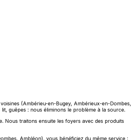
nes voisines (Ambérieu-en-Bugey, Ambérieux-en-Dombes,
e lit, guêpes : nous éliminons le problème à la source.
. Nous traitons ensuite les foyers avec des produits
Dombes, Ambléon), vous bénéficiez du même service :