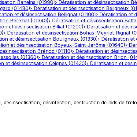
tisation
Baneins
(
01990
)
›
Dératisation et désinsectisation
Bé
gard
(
01480
)
›
Dératisation et désinsectisation
Béligneux
(
0
sation et désinsectisation
Bellignat
(
01100
)
›
Dératisation et 
tion
Béréziat
(
01340
)
›
Dératisation et désinsectisation
Betta
ion et désinsectisation
Billiat
(
01200
)
›
Dératisation et désins
0
)
›
Dératisation et désinsectisation
Bohas-Meyriat-Rignat
(
0
tion et désinsectisation
Bouligneux
(
01330
)
›
Dératisation et 
tion et désinsectisation
Boyeux-Saint-Jérôme
(
01640
)
›
Dér
 désinsectisation
Brénod
(
01110
)
›
Dératisation et désinsectis
essolles
(
01360
)
›
Dératisation et désinsectisation
Brion
(
01
on et désinsectisation
Ceignes
(
01430
)
›
Dératisation et désin
 désinsectisation, désinfection, destruction de nids de frelo