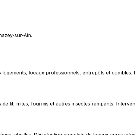
Chazey-sur-Ain.
ns logements, locaux professionnels, entrepôts et combles.
de lit, mites, fourmis et autres insectes rampants. Interven
uêpes, abeilles. Désinfection complète de locaux après infe