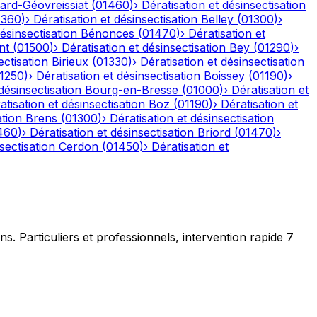
ard-Géovreissiat
(
01460
)
›
Dératisation et désinsectisation
1360
)
›
Dératisation et désinsectisation
Belley
(
01300
)
›
désinsectisation
Bénonces
(
01470
)
›
Dératisation et
nt
(
01500
)
›
Dératisation et désinsectisation
Bey
(
01290
)
›
ectisation
Birieux
(
01330
)
›
Dératisation et désinsectisation
1250
)
›
Dératisation et désinsectisation
Boissey
(
01190
)
›
désinsectisation
Bourg-en-Bresse
(
01000
)
›
Dératisation et
atisation et désinsectisation
Boz
(
01190
)
›
Dératisation et
ation
Brens
(
01300
)
›
Dératisation et désinsectisation
460
)
›
Dératisation et désinsectisation
Briord
(
01470
)
›
sectisation
Cerdon
(
01450
)
›
Dératisation et
ns. Particuliers et professionnels, intervention rapide 7