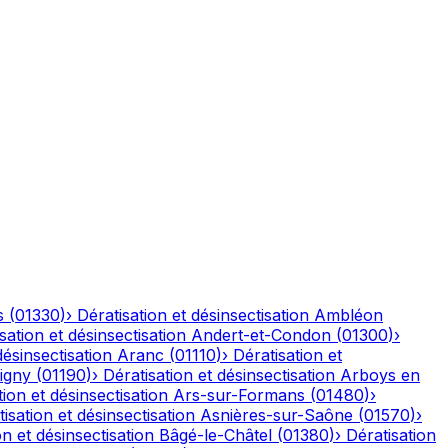
s
(
01330
)
›
Dératisation et désinsectisation
Ambléon
sation et désinsectisation
Andert-et-Condon
(
01300
)
›
désinsectisation
Aranc
(
01110
)
›
Dératisation et
igny
(
01190
)
›
Dératisation et désinsectisation
Arboys en
tion et désinsectisation
Ars-sur-Formans
(
01480
)
›
isation et désinsectisation
Asnières-sur-Saône
(
01570
)
›
on et désinsectisation
Bâgé-le-Châtel
(
01380
)
›
Dératisation