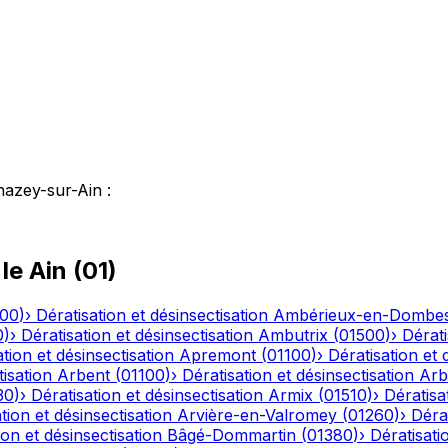
hazey-sur-Ain
:
 le
Ain
(
01
)
500
)
›
Dératisation et désinsectisation
Ambérieux-en-Dombe
0
)
›
Dératisation et désinsectisation
Ambutrix
(
01500
)
›
Dérati
tion et désinsectisation
Apremont
(
01100
)
›
Dératisation et 
tisation
Arbent
(
01100
)
›
Dératisation et désinsectisation
Arb
30
)
›
Dératisation et désinsectisation
Armix
(
01510
)
›
Dératisa
tion et désinsectisation
Arvière-en-Valromey
(
01260
)
›
Dérat
ion et désinsectisation
Bâgé-Dommartin
(
01380
)
›
Dératisati