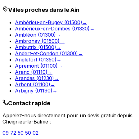
Villes proches dans le
Ain
Ambérieu-en-Bugey
(
01500
)
→
Ambérieux-en-Dombes
(
01330
)
→
Ambléon
(
01300
)
→
Ambronay
(
01500
)
→
Ambutrix
(
01500
)
→
Andert-et-Condon
(
01300
)
→
Anglefort
(
01350
)
→
Apremont
(
01100
)
→
Aranc
(
01110
)
→
Arandas
(
01230
)
→
Arbent
(
01100
)
→
Arbigny
(
01190
)
→
Contact rapide
Appelez-nous directement pour un devis gratuit depuis
Cheignieu-la-Balme
:
09 72 50 50 02