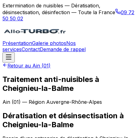
Extermination de nuisibles — Dératisation,
désinsectisation, désinfection — Toute la France
09 72
50 50 02
Présentation
Galerie photos
Nos
services
Contact
Demande de rappel
Retour au
Ain
(
01
)
Traitement anti-nuisibles à
Cheignieu-la-Balme
Ain
(
01
) — Région
Auvergne-Rhône-Alpes
Dératisation et désinsectisation
à
Cheignieu-la-Balme