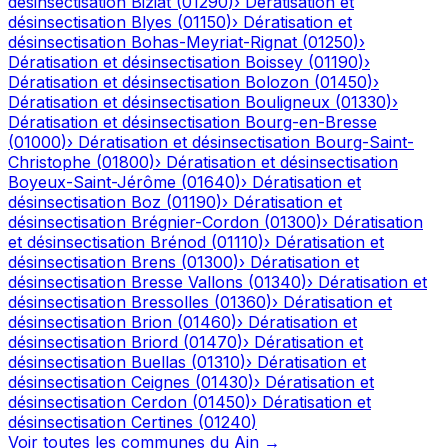
désinsectisation
Biziat
(
01290
)
›
Dératisation et
désinsectisation
Blyes
(
01150
)
›
Dératisation et
désinsectisation
Bohas-Meyriat-Rignat
(
01250
)
›
Dératisation et désinsectisation
Boissey
(
01190
)
›
Dératisation et désinsectisation
Bolozon
(
01450
)
›
Dératisation et désinsectisation
Bouligneux
(
01330
)
›
Dératisation et désinsectisation
Bourg-en-Bresse
(
01000
)
›
Dératisation et désinsectisation
Bourg-Saint-
Christophe
(
01800
)
›
Dératisation et désinsectisation
Boyeux-Saint-Jérôme
(
01640
)
›
Dératisation et
désinsectisation
Boz
(
01190
)
›
Dératisation et
désinsectisation
Brégnier-Cordon
(
01300
)
›
Dératisation
et désinsectisation
Brénod
(
01110
)
›
Dératisation et
désinsectisation
Brens
(
01300
)
›
Dératisation et
désinsectisation
Bresse Vallons
(
01340
)
›
Dératisation et
désinsectisation
Bressolles
(
01360
)
›
Dératisation et
désinsectisation
Brion
(
01460
)
›
Dératisation et
désinsectisation
Briord
(
01470
)
›
Dératisation et
désinsectisation
Buellas
(
01310
)
›
Dératisation et
désinsectisation
Ceignes
(
01430
)
›
Dératisation et
désinsectisation
Cerdon
(
01450
)
›
Dératisation et
désinsectisation
Certines
(
01240
)
Voir toutes les communes du
Ain
→