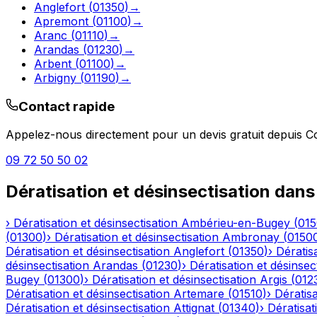
Anglefort
(
01350
)
→
Apremont
(
01100
)
→
Aranc
(
01110
)
→
Arandas
(
01230
)
→
Arbent
(
01100
)
→
Arbigny
(
01190
)
→
Contact rapide
Appelez-nous directement pour un devis gratuit depuis
C
09 72 50 50 02
Dératisation et désinsectisation
dans
›
Dératisation et désinsectisation
Ambérieu-en-Bugey
(
01
(
01300
)
›
Dératisation et désinsectisation
Ambronay
(
0150
Dératisation et désinsectisation
Anglefort
(
01350
)
›
Dératisa
désinsectisation
Arandas
(
01230
)
›
Dératisation et désinsec
Bugey
(
01300
)
›
Dératisation et désinsectisation
Argis
(
012
Dératisation et désinsectisation
Artemare
(
01510
)
›
Dératisa
Dératisation et désinsectisation
Attignat
(
01340
)
›
Dératisat