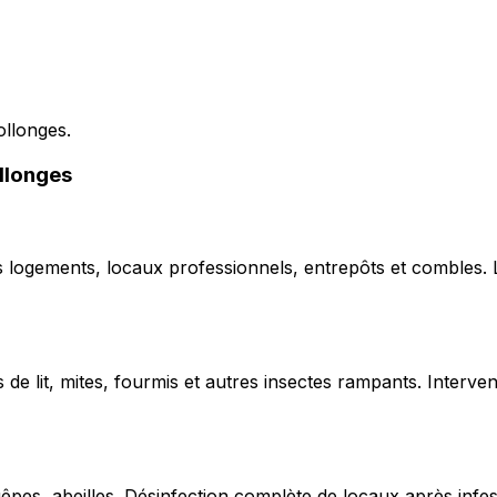
ollonges.
ollonges
ns logements, locaux professionnels, entrepôts et combles.
de lit, mites, fourmis et autres insectes rampants. Interven
uêpes, abeilles. Désinfection complète de locaux après infe