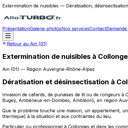
Extermination de nuisibles — Dératisation, désinsectisatio
Présentation
Galerie photos
Nos services
Contact
Demande 
Retour au
Ain
(
01
)
Extermination de nuisibles à Collonge
Ain
(
01
) — Région
Auvergne-Rhône-Alpes
Dératisation et désinsectisation
à
Col
Invasion de cafards, de punaises de lit ou de rongeurs à 
Bugey, Ambérieux-en-Dombes, Ambléon), en région Auverg
Que le problème touche une maison, un appartement, un re
thermique) à la situation et aux contraintes du lieu.
Particulier ou professionnel à Collonges et dans les c