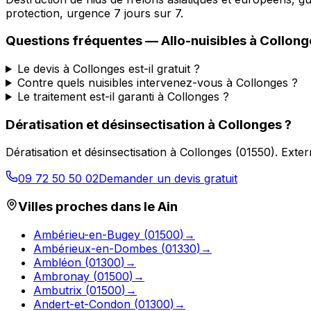
protection, urgence 7 jours sur 7.
Questions fréquentes —
Allo-nuisibles
à
Collong
Le devis à Collonges est-il gratuit ?
Contre quels nuisibles intervenez-vous à Collonges ?
Le traitement est-il garanti à Collonges ?
Dératisation et désinsectisation
à
Collonges
?
Dératisation et désinsectisation
à
Collonges
(
01550
).
Exter
09 72 50 50 02
Demander un devis gratuit
Villes proches dans le
Ain
Ambérieu-en-Bugey
(
01500
)
→
Ambérieux-en-Dombes
(
01330
)
→
Ambléon
(
01300
)
→
Ambronay
(
01500
)
→
Ambutrix
(
01500
)
→
Andert-et-Condon
(
01300
)
→