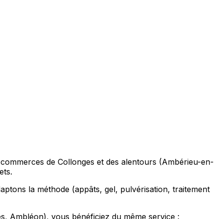
 et commerces de Collonges et des alentours (Ambérieu-en-
ets.
tons la méthode (appâts, gel, pulvérisation, traitement
s, Ambléon), vous bénéficiez du même service :