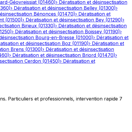
ard-Géovreissiat
(
01460
)
›
Dératisation et désinsectisation
1360
)
›
Dératisation et désinsectisation
Belley
(
01300
)
›
désinsectisation
Bénonces
(
01470
)
›
Dératisation et
nt
(
01500
)
›
Dératisation et désinsectisation
Bey
(
01290
)
›
ectisation
Birieux
(
01330
)
›
Dératisation et désinsectisation
1250
)
›
Dératisation et désinsectisation
Boissey
(
01190
)
›
désinsectisation
Bourg-en-Bresse
(
01000
)
›
Dératisation et
atisation et désinsectisation
Boz
(
01190
)
›
Dératisation et
ation
Brens
(
01300
)
›
Dératisation et désinsectisation
460
)
›
Dératisation et désinsectisation
Briord
(
01470
)
›
sectisation
Cerdon
(
01450
)
›
Dératisation et
ns. Particuliers et professionnels, intervention rapide 7