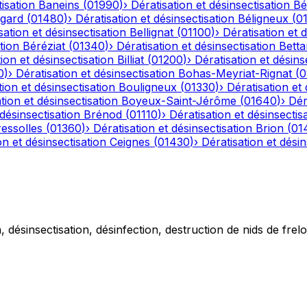
tisation
Baneins
(
01990
)
›
Dératisation et désinsectisation
Bé
gard
(
01480
)
›
Dératisation et désinsectisation
Béligneux
(
0
sation et désinsectisation
Bellignat
(
01100
)
›
Dératisation et 
tion
Béréziat
(
01340
)
›
Dératisation et désinsectisation
Betta
ion et désinsectisation
Billiat
(
01200
)
›
Dératisation et désins
0
)
›
Dératisation et désinsectisation
Bohas-Meyriat-Rignat
(
0
tion et désinsectisation
Bouligneux
(
01330
)
›
Dératisation et 
tion et désinsectisation
Boyeux-Saint-Jérôme
(
01640
)
›
Dér
 désinsectisation
Brénod
(
01110
)
›
Dératisation et désinsectis
essolles
(
01360
)
›
Dératisation et désinsectisation
Brion
(
01
on et désinsectisation
Ceignes
(
01430
)
›
Dératisation et désin
 désinsectisation, désinfection, destruction de nids de frelo