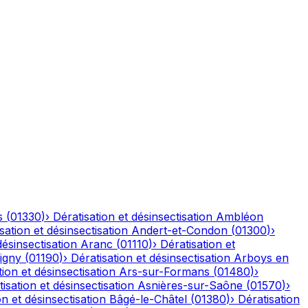
s
(
01330
)
›
Dératisation et désinsectisation
Ambléon
sation et désinsectisation
Andert-et-Condon
(
01300
)
›
désinsectisation
Aranc
(
01110
)
›
Dératisation et
igny
(
01190
)
›
Dératisation et désinsectisation
Arboys en
tion et désinsectisation
Ars-sur-Formans
(
01480
)
›
isation et désinsectisation
Asnières-sur-Saône
(
01570
)
›
on et désinsectisation
Bâgé-le-Châtel
(
01380
)
›
Dératisation