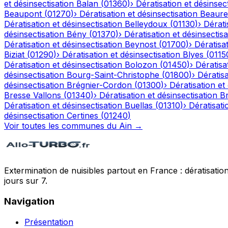
et désinsectisation
Balan
(
01360
)
›
Dératisation et désinsec
Beaupont
(
01270
)
›
Dératisation et désinsectisation
Beaure
Dératisation et désinsectisation
Belleydoux
(
01130
)
›
Dérati
désinsectisation
Bény
(
01370
)
›
Dératisation et désinsectisa
Dératisation et désinsectisation
Beynost
(
01700
)
›
Dératisat
Biziat
(
01290
)
›
Dératisation et désinsectisation
Blyes
(
0115
Dératisation et désinsectisation
Bolozon
(
01450
)
›
Dératisa
désinsectisation
Bourg-Saint-Christophe
(
01800
)
›
Dératisa
désinsectisation
Brégnier-Cordon
(
01300
)
›
Dératisation et
Bresse Vallons
(
01340
)
›
Dératisation et désinsectisation
Br
Dératisation et désinsectisation
Buellas
(
01310
)
›
Dératisati
désinsectisation
Certines
(
01240
)
Voir toutes les communes du
Ain
→
Extermination de nuisibles partout en France : dératisation,
jours sur 7.
Navigation
Présentation