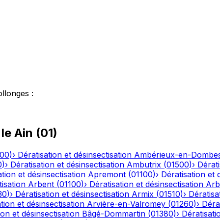
ollonges
:
 le
Ain
(
01
)
500
)
›
Dératisation et désinsectisation
Ambérieux-en-Dombe
0
)
›
Dératisation et désinsectisation
Ambutrix
(
01500
)
›
Dérati
tion et désinsectisation
Apremont
(
01100
)
›
Dératisation et 
tisation
Arbent
(
01100
)
›
Dératisation et désinsectisation
Arb
30
)
›
Dératisation et désinsectisation
Armix
(
01510
)
›
Dératisa
tion et désinsectisation
Arvière-en-Valromey
(
01260
)
›
Dérat
ion et désinsectisation
Bâgé-Dommartin
(
01380
)
›
Dératisati