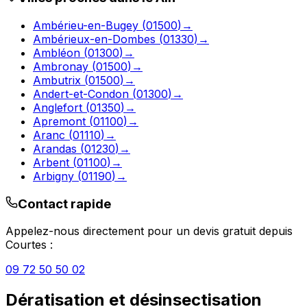
Ambérieu-en-Bugey
(
01500
)
→
Ambérieux-en-Dombes
(
01330
)
→
Ambléon
(
01300
)
→
Ambronay
(
01500
)
→
Ambutrix
(
01500
)
→
Andert-et-Condon
(
01300
)
→
Anglefort
(
01350
)
→
Apremont
(
01100
)
→
Aranc
(
01110
)
→
Arandas
(
01230
)
→
Arbent
(
01100
)
→
Arbigny
(
01190
)
→
Contact rapide
Appelez-nous directement pour un devis gratuit depuis
Courtes
:
09 72 50 50 02
Dératisation et désinsectisation