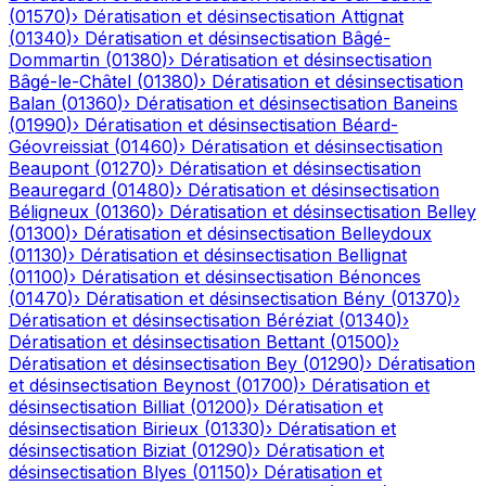
(
01570
)
›
Dératisation et désinsectisation
Attignat
(
01340
)
›
Dératisation et désinsectisation
Bâgé-
Dommartin
(
01380
)
›
Dératisation et désinsectisation
Bâgé-le-Châtel
(
01380
)
›
Dératisation et désinsectisation
Balan
(
01360
)
›
Dératisation et désinsectisation
Baneins
(
01990
)
›
Dératisation et désinsectisation
Béard-
Géovreissiat
(
01460
)
›
Dératisation et désinsectisation
Beaupont
(
01270
)
›
Dératisation et désinsectisation
Beauregard
(
01480
)
›
Dératisation et désinsectisation
Béligneux
(
01360
)
›
Dératisation et désinsectisation
Belley
(
01300
)
›
Dératisation et désinsectisation
Belleydoux
(
01130
)
›
Dératisation et désinsectisation
Bellignat
(
01100
)
›
Dératisation et désinsectisation
Bénonces
(
01470
)
›
Dératisation et désinsectisation
Bény
(
01370
)
›
Dératisation et désinsectisation
Béréziat
(
01340
)
›
Dératisation et désinsectisation
Bettant
(
01500
)
›
Dératisation et désinsectisation
Bey
(
01290
)
›
Dératisation
et désinsectisation
Beynost
(
01700
)
›
Dératisation et
désinsectisation
Billiat
(
01200
)
›
Dératisation et
désinsectisation
Birieux
(
01330
)
›
Dératisation et
désinsectisation
Biziat
(
01290
)
›
Dératisation et
désinsectisation
Blyes
(
01150
)
›
Dératisation et