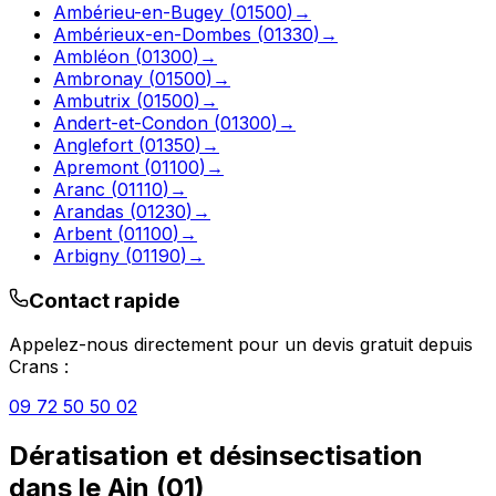
Ambérieu-en-Bugey
(
01500
)
→
Ambérieux-en-Dombes
(
01330
)
→
Ambléon
(
01300
)
→
Ambronay
(
01500
)
→
Ambutrix
(
01500
)
→
Andert-et-Condon
(
01300
)
→
Anglefort
(
01350
)
→
Apremont
(
01100
)
→
Aranc
(
01110
)
→
Arandas
(
01230
)
→
Arbent
(
01100
)
→
Arbigny
(
01190
)
→
Contact rapide
Appelez-nous directement pour un devis gratuit depuis
Crans
:
09 72 50 50 02
Dératisation et désinsectisation
dans le
Ain
(
01
)