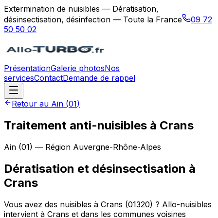
Extermination de nuisibles — Dératisation,
désinsectisation, désinfection — Toute la France
09 72
50 50 02
Présentation
Galerie photos
Nos
services
Contact
Demande de rappel
Retour au
Ain
(
01
)
Traitement anti-nuisibles à Crans
Ain
(
01
) — Région
Auvergne-Rhône-Alpes
Dératisation et désinsectisation
à
Crans
Vous avez des nuisibles à Crans (01320) ? Allo-nuisibles
intervient à Crans et dans les communes voisines