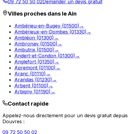
09 72 50 50 02
Demander un devis gratuit
Villes proches dans le
Ain
Ambérieu-en-Bugey
(
01500
)
→
Ambérieux-en-Dombes
(
01330
)
→
Ambléon
(
01300
)
→
Ambronay
(
01500
)
→
Ambutrix
(
01500
)
→
Andert-et-Condon
(
01300
)
→
Anglefort
(
01350
)
→
Apremont
(
01100
)
→
Aranc
(
01110
)
→
Arandas
(
01230
)
→
Arbent
(
01100
)
→
Arbigny
(
01190
)
→
Contact rapide
Appelez-nous directement pour un devis gratuit depuis
Douvres
:
09 72 50 50 02