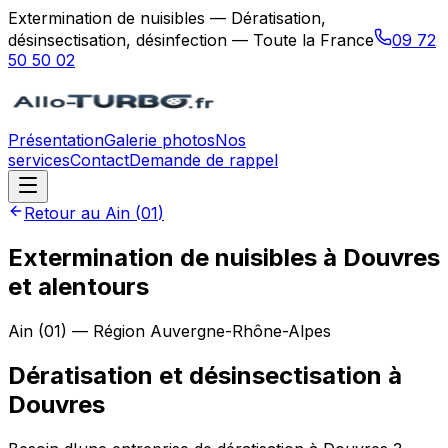
Extermination de nuisibles — Dératisation,
désinsectisation, désinfection — Toute la France
09 72
50 50 02
Présentation
Galerie photos
Nos
services
Contact
Demande de rappel
Retour au
Ain
(
01
)
Extermination de nuisibles à Douvres
et alentours
Ain
(
01
) — Région
Auvergne-Rhône-Alpes
Dératisation et désinsectisation
à
Douvres