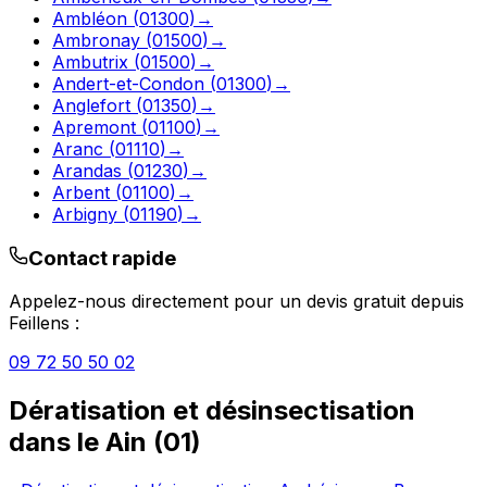
Ambléon
(
01300
)
→
Ambronay
(
01500
)
→
Ambutrix
(
01500
)
→
Andert-et-Condon
(
01300
)
→
Anglefort
(
01350
)
→
Apremont
(
01100
)
→
Aranc
(
01110
)
→
Arandas
(
01230
)
→
Arbent
(
01100
)
→
Arbigny
(
01190
)
→
Contact rapide
Appelez-nous directement pour un devis gratuit depuis
Feillens
:
09 72 50 50 02
Dératisation et désinsectisation
dans le
Ain
(
01
)