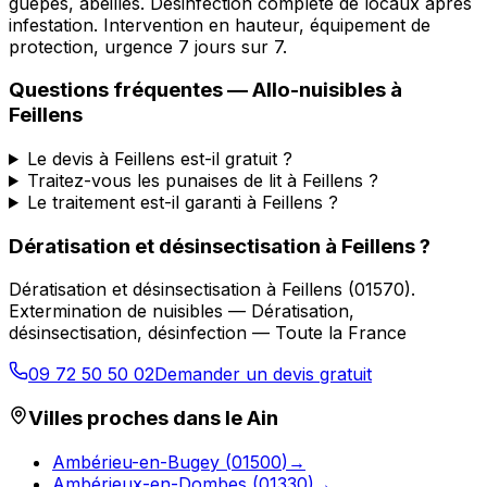
guêpes, abeilles. Désinfection complète de locaux après
infestation. Intervention en hauteur, équipement de
protection, urgence 7 jours sur 7.
Questions fréquentes —
Allo-nuisibles
à
Feillens
Le devis à Feillens est-il gratuit ?
Traitez-vous les punaises de lit à Feillens ?
Le traitement est-il garanti à Feillens ?
Dératisation et désinsectisation
à
Feillens
?
Dératisation et désinsectisation
à
Feillens
(
01570
).
Extermination de nuisibles — Dératisation,
désinsectisation, désinfection — Toute la France
09 72 50 50 02
Demander un devis gratuit
Villes proches dans le
Ain
Ambérieu-en-Bugey
(
01500
)
→
Ambérieux-en-Dombes
(
01330
)
→