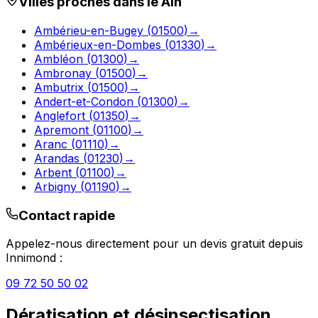
Villes proches dans le
Ain
Ambérieu-en-Bugey
(
01500
)
→
Ambérieux-en-Dombes
(
01330
)
→
Ambléon
(
01300
)
→
Ambronay
(
01500
)
→
Ambutrix
(
01500
)
→
Andert-et-Condon
(
01300
)
→
Anglefort
(
01350
)
→
Apremont
(
01100
)
→
Aranc
(
01110
)
→
Arandas
(
01230
)
→
Arbent
(
01100
)
→
Arbigny
(
01190
)
→
Contact rapide
Appelez-nous directement pour un devis gratuit depuis
Innimond
:
09 72 50 50 02
Dératisation et désinsectisation