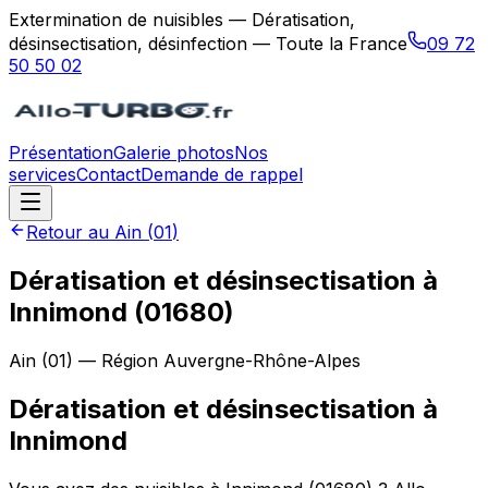
Extermination de nuisibles — Dératisation,
désinsectisation, désinfection — Toute la France
09 72
50 50 02
Présentation
Galerie photos
Nos
services
Contact
Demande de rappel
Retour au
Ain
(
01
)
Dératisation et désinsectisation à
Innimond (01680)
Ain
(
01
) — Région
Auvergne-Rhône-Alpes
Dératisation et désinsectisation
à
Innimond