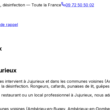
n, désinfection — Toute la France
09 72 50 50 02
de rappel
x
urieux
ibles intervient à Jujurieux et dans les communes voisin
 et la désinfection. Rongeurs, cafards, punaises de lit, guêp
staurant ou un local professionnel à Jujurieux, nous adap
ommunes voisines (Ambérieu-en-Bugey, Ambérieux-en-Dombes