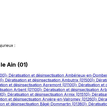
jurieux
:
 le
Ain
(
01
)
500
)
›
Dératisation et désinsectisation
Ambérieux-en-Dombe
0
)
›
Dératisation et désinsectisation
Ambutrix
(
01500
)
›
Dérati
tion et désinsectisation
Apremont
(
01100
)
›
Dératisation et 
tisation
Arbent
(
01100
)
›
Dératisation et désinsectisation
Arb
30
)
›
Dératisation et désinsectisation
Armix
(
01510
)
›
Dératisa
tion et désinsectisation
Arvière-en-Valromey
(
01260
)
›
Dérat
ion et désinsectisation
Bâgé-Dommartin
(
01380
)
›
Dératisati