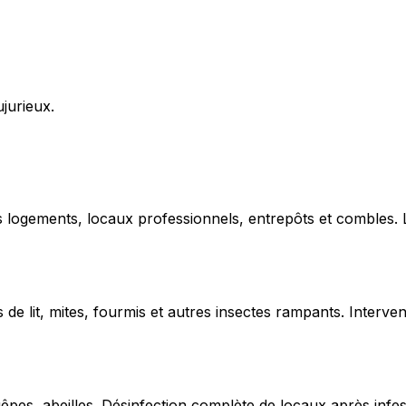
ujurieux.
ns logements, locaux professionnels, entrepôts et combles.
de lit, mites, fourmis et autres insectes rampants. Interven
uêpes, abeilles. Désinfection complète de locaux après infe