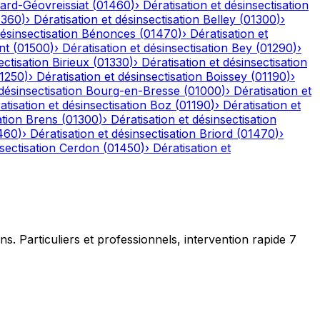
ard-Géovreissiat
(
01460
)
›
Dératisation et désinsectisation
1360
)
›
Dératisation et désinsectisation
Belley
(
01300
)
›
désinsectisation
Bénonces
(
01470
)
›
Dératisation et
nt
(
01500
)
›
Dératisation et désinsectisation
Bey
(
01290
)
›
ectisation
Birieux
(
01330
)
›
Dératisation et désinsectisation
1250
)
›
Dératisation et désinsectisation
Boissey
(
01190
)
›
désinsectisation
Bourg-en-Bresse
(
01000
)
›
Dératisation et
atisation et désinsectisation
Boz
(
01190
)
›
Dératisation et
ation
Brens
(
01300
)
›
Dératisation et désinsectisation
460
)
›
Dératisation et désinsectisation
Briord
(
01470
)
›
sectisation
Cerdon
(
01450
)
›
Dératisation et
ns. Particuliers et professionnels, intervention rapide 7