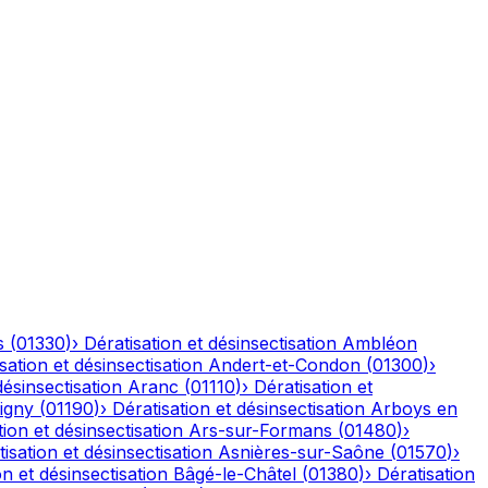
s
(
01330
)
›
Dératisation et désinsectisation
Ambléon
sation et désinsectisation
Andert-et-Condon
(
01300
)
›
désinsectisation
Aranc
(
01110
)
›
Dératisation et
igny
(
01190
)
›
Dératisation et désinsectisation
Arboys en
tion et désinsectisation
Ars-sur-Formans
(
01480
)
›
isation et désinsectisation
Asnières-sur-Saône
(
01570
)
›
on et désinsectisation
Bâgé-le-Châtel
(
01380
)
›
Dératisation