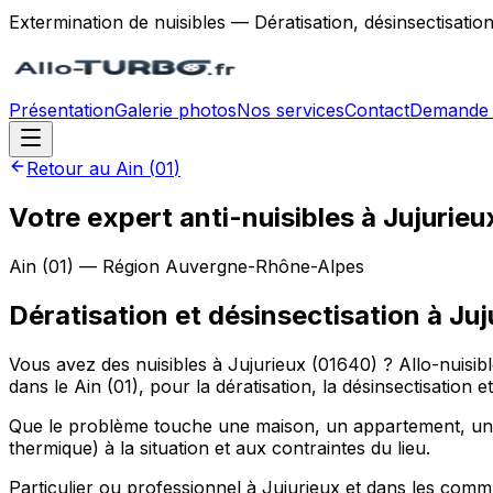
Extermination de nuisibles — Dératisation, désinsectisatio
Présentation
Galerie photos
Nos services
Contact
Demande 
Retour au
Ain
(
01
)
Votre expert anti-nuisibles à Jujurieu
Ain
(
01
) — Région
Auvergne-Rhône-Alpes
Dératisation et désinsectisation
à
Juj
Vous avez des nuisibles à Jujurieux (01640) ? Allo-nuis
dans le Ain (01), pour la dératisation, la désinsectisation
Que le problème touche une maison, un appartement, un re
thermique) à la situation et aux contraintes du lieu.
Particulier ou professionnel à Jujurieux et dans les c