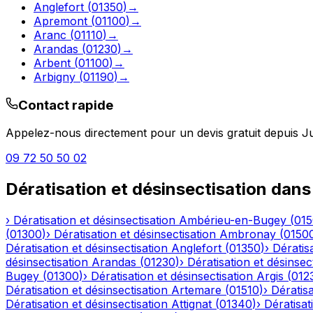
Anglefort
(
01350
)
→
Apremont
(
01100
)
→
Aranc
(
01110
)
→
Arandas
(
01230
)
→
Arbent
(
01100
)
→
Arbigny
(
01190
)
→
Contact rapide
Appelez-nous directement pour un devis gratuit depuis
Ju
09 72 50 50 02
Dératisation et désinsectisation
dans
›
Dératisation et désinsectisation
Ambérieu-en-Bugey
(
01
(
01300
)
›
Dératisation et désinsectisation
Ambronay
(
0150
Dératisation et désinsectisation
Anglefort
(
01350
)
›
Dératisa
désinsectisation
Arandas
(
01230
)
›
Dératisation et désinsec
Bugey
(
01300
)
›
Dératisation et désinsectisation
Argis
(
012
Dératisation et désinsectisation
Artemare
(
01510
)
›
Dératisa
Dératisation et désinsectisation
Attignat
(
01340
)
›
Dératisat