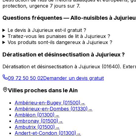
protection, urgence 7 jours sur 7.
Questions fréquentes —
Allo-nuisibles
à
Jujurieu
Le devis à Jujurieux est-il gratuit ?
Traitez-vous les punaises de lit à Jujurieux ?
Vos produits sont-ils dangereux à Jujurieux ?
Dératisation et désinsectisation
à
Jujurieux
?
Dératisation et désinsectisation
à
Jujurieux
(
01640
).
Exter
09 72 50 50 02
Demander un devis gratuit
Villes proches dans le
Ain
Ambérieu-en-Bugey
(
01500
)
→
Ambérieux-en-Dombes
(
01330
)
→
Ambléon
(
01300
)
→
Ambronay
(
01500
)
→
Ambutrix
(
01500
)
→
Andert-et-Condon
(
01300
)
→