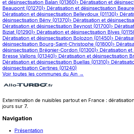
et désinsectisation
Balan
(
01360
)
›
Dératisation et désinsec
Beaupont
(
01270
)
›
Dératisation et désinsectisation
Beaure
Dératisation et désinsectisation
Belleydoux
(
01130
)
›
Dérati
désinsectisation
Bény
(
01370
)
›
Dératisation et désinsectisa
Dératisation et désinsectisation
Beynost
(
01700
)
›
Dératisat
Biziat
(
01290
)
›
Dératisation et désinsectisation
Blyes
(
0115
Dératisation et désinsectisation
Bolozon
(
01450
)
›
Dératisa
désinsectisation
Bourg-Saint-Christophe
(
01800
)
›
Dératisa
désinsectisation
Brégnier-Cordon
(
01300
)
›
Dératisation et
Bresse Vallons
(
01340
)
›
Dératisation et désinsectisation
Br
Dératisation et désinsectisation
Buellas
(
01310
)
›
Dératisati
désinsectisation
Certines
(
01240
)
Voir toutes les communes du
Ain
→
Extermination de nuisibles partout en France : dératisation,
jours sur 7.
Navigation
Présentation