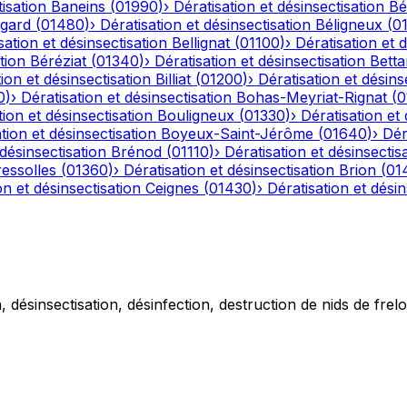
tisation
Baneins
(
01990
)
›
Dératisation et désinsectisation
Bé
gard
(
01480
)
›
Dératisation et désinsectisation
Béligneux
(
0
sation et désinsectisation
Bellignat
(
01100
)
›
Dératisation et 
tion
Béréziat
(
01340
)
›
Dératisation et désinsectisation
Betta
ion et désinsectisation
Billiat
(
01200
)
›
Dératisation et désins
0
)
›
Dératisation et désinsectisation
Bohas-Meyriat-Rignat
(
0
tion et désinsectisation
Bouligneux
(
01330
)
›
Dératisation et 
tion et désinsectisation
Boyeux-Saint-Jérôme
(
01640
)
›
Dér
 désinsectisation
Brénod
(
01110
)
›
Dératisation et désinsectis
essolles
(
01360
)
›
Dératisation et désinsectisation
Brion
(
01
on et désinsectisation
Ceignes
(
01430
)
›
Dératisation et désin
 désinsectisation, désinfection, destruction de nids de frelo