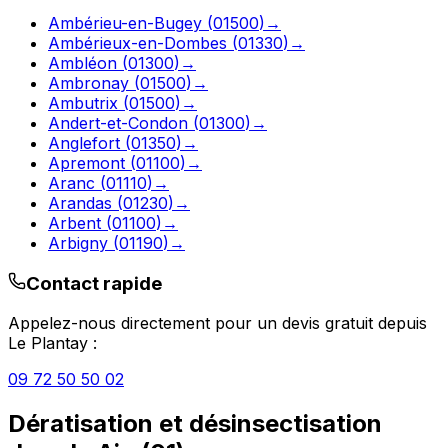
Ambérieu-en-Bugey
(
01500
)
→
Ambérieux-en-Dombes
(
01330
)
→
Ambléon
(
01300
)
→
Ambronay
(
01500
)
→
Ambutrix
(
01500
)
→
Andert-et-Condon
(
01300
)
→
Anglefort
(
01350
)
→
Apremont
(
01100
)
→
Aranc
(
01110
)
→
Arandas
(
01230
)
→
Arbent
(
01100
)
→
Arbigny
(
01190
)
→
Contact rapide
Appelez-nous directement pour un devis gratuit depuis
Le Plantay
:
09 72 50 50 02
Dératisation et désinsectisation