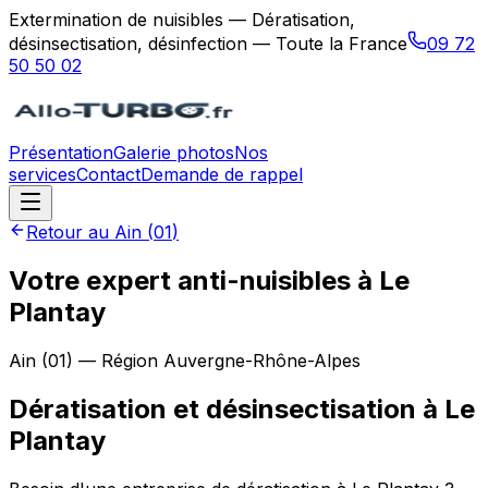
Extermination de nuisibles — Dératisation,
désinsectisation, désinfection — Toute la France
09 72
50 50 02
Présentation
Galerie photos
Nos
services
Contact
Demande de rappel
Retour au
Ain
(
01
)
Votre expert anti-nuisibles à Le
Plantay
Ain
(
01
) — Région
Auvergne-Rhône-Alpes
Dératisation et désinsectisation
à
Le
Plantay