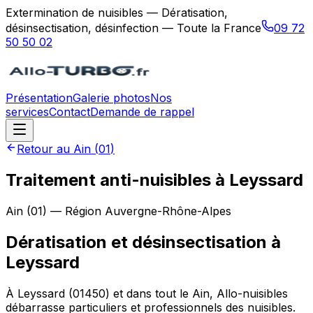
Extermination de nuisibles — Dératisation,
désinsectisation, désinfection — Toute la France
09 72
50 50 02
Présentation
Galerie photos
Nos
services
Contact
Demande de rappel
Retour au
Ain
(
01
)
Traitement anti-nuisibles à Leyssard
Ain
(
01
) — Région
Auvergne-Rhône-Alpes
Dératisation et désinsectisation
à
Leyssard
À Leyssard (01450) et dans tout le Ain, Allo-nuisibles
débarrasse particuliers et professionnels des nuisibles.