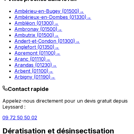
Ambérieu-en-Bugey
(
01500
)
→
Ambérieux-en-Dombes
(
01330
)
→
Ambléon
(
01300
)
→
Ambronay
(
01500
)
→
Ambutrix
(
01500
)
→
Andert-et-Condon
(
01300
)
→
Anglefort
(
01350
)
→
Apremont
(
01100
)
→
Aranc
(
01110
)
→
Arandas
(
01230
)
→
Arbent
(
01100
)
→
Arbigny
(
01190
)
→
Contact rapide
Appelez-nous directement pour un devis gratuit depuis
Leyssard
:
09 72 50 50 02
Dératisation et désinsectisation