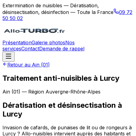
Extermination de nuisibles — Dératisation,
désinsectisation, désinfection — Toute la France
09 72
50 50 02
Présentation
Galerie photos
Nos
services
Contact
Demande de rappel
Retour au
Ain
(
01
)
Traitement anti-nuisibles à Lurcy
Ain
(
01
) — Région
Auvergne-Rhône-Alpes
Dératisation et désinsectisation
à
Lurcy
Invasion de cafards, de punaises de lit ou de rongeurs à
Lurcy ? Allo-nuisibles intervient auprès des habitants et