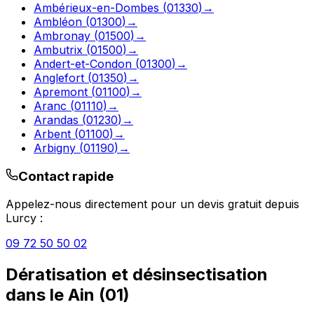
Ambérieux-en-Dombes
(
01330
)
→
Ambléon
(
01300
)
→
Ambronay
(
01500
)
→
Ambutrix
(
01500
)
→
Andert-et-Condon
(
01300
)
→
Anglefort
(
01350
)
→
Apremont
(
01100
)
→
Aranc
(
01110
)
→
Arandas
(
01230
)
→
Arbent
(
01100
)
→
Arbigny
(
01190
)
→
Contact rapide
Appelez-nous directement pour un devis gratuit depuis
Lurcy
:
09 72 50 50 02
Dératisation et désinsectisation
dans le
Ain
(
01
)