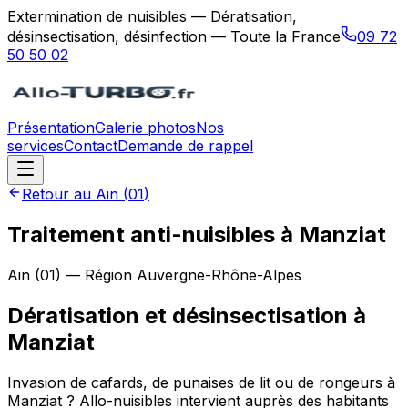
Extermination de nuisibles — Dératisation,
désinsectisation, désinfection — Toute la France
09 72
50 50 02
Présentation
Galerie photos
Nos
services
Contact
Demande de rappel
Retour au
Ain
(
01
)
Traitement anti-nuisibles à Manziat
Ain
(
01
) — Région
Auvergne-Rhône-Alpes
Dératisation et désinsectisation
à
Manziat
Invasion de cafards, de punaises de lit ou de rongeurs à
Manziat ? Allo-nuisibles intervient auprès des habitants