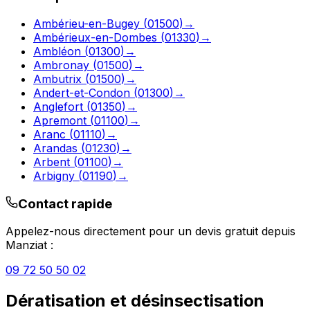
Ambérieu-en-Bugey
(
01500
)
→
Ambérieux-en-Dombes
(
01330
)
→
Ambléon
(
01300
)
→
Ambronay
(
01500
)
→
Ambutrix
(
01500
)
→
Andert-et-Condon
(
01300
)
→
Anglefort
(
01350
)
→
Apremont
(
01100
)
→
Aranc
(
01110
)
→
Arandas
(
01230
)
→
Arbent
(
01100
)
→
Arbigny
(
01190
)
→
Contact rapide
Appelez-nous directement pour un devis gratuit depuis
Manziat
:
09 72 50 50 02
Dératisation et désinsectisation