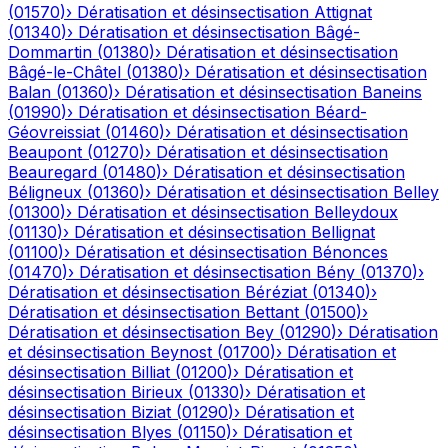
(
01570
)
›
Dératisation et désinsectisation
Attignat
(
01340
)
›
Dératisation et désinsectisation
Bâgé-
Dommartin
(
01380
)
›
Dératisation et désinsectisation
Bâgé-le-Châtel
(
01380
)
›
Dératisation et désinsectisation
Balan
(
01360
)
›
Dératisation et désinsectisation
Baneins
(
01990
)
›
Dératisation et désinsectisation
Béard-
Géovreissiat
(
01460
)
›
Dératisation et désinsectisation
Beaupont
(
01270
)
›
Dératisation et désinsectisation
Beauregard
(
01480
)
›
Dératisation et désinsectisation
Béligneux
(
01360
)
›
Dératisation et désinsectisation
Belley
(
01300
)
›
Dératisation et désinsectisation
Belleydoux
(
01130
)
›
Dératisation et désinsectisation
Bellignat
(
01100
)
›
Dératisation et désinsectisation
Bénonces
(
01470
)
›
Dératisation et désinsectisation
Bény
(
01370
)
›
Dératisation et désinsectisation
Béréziat
(
01340
)
›
Dératisation et désinsectisation
Bettant
(
01500
)
›
Dératisation et désinsectisation
Bey
(
01290
)
›
Dératisation
et désinsectisation
Beynost
(
01700
)
›
Dératisation et
désinsectisation
Billiat
(
01200
)
›
Dératisation et
désinsectisation
Birieux
(
01330
)
›
Dératisation et
désinsectisation
Biziat
(
01290
)
›
Dératisation et
désinsectisation
Blyes
(
01150
)
›
Dératisation et