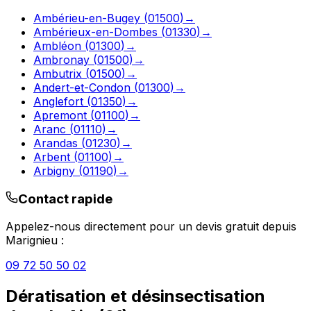
Ambérieu-en-Bugey
(
01500
)
→
Ambérieux-en-Dombes
(
01330
)
→
Ambléon
(
01300
)
→
Ambronay
(
01500
)
→
Ambutrix
(
01500
)
→
Andert-et-Condon
(
01300
)
→
Anglefort
(
01350
)
→
Apremont
(
01100
)
→
Aranc
(
01110
)
→
Arandas
(
01230
)
→
Arbent
(
01100
)
→
Arbigny
(
01190
)
→
Contact rapide
Appelez-nous directement pour un devis gratuit depuis
Marignieu
:
09 72 50 50 02
Dératisation et désinsectisation