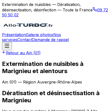
Extermination de nuisibles — Dératisation,
désinsectisation, désinfection — Toute la France
09 72
50 50 02
Présentation
Galerie photos
Nos
services
Contact
Demande de rappel
Retour au
Ain
(
01
)
Extermination de nuisibles à
Marignieu et alentours
Ain
(
01
) — Région
Auvergne-Rhône-Alpes
Dératisation et désinsectisation
à
Marignieu