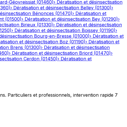
ard-Géovreissiat
(
01460
)
›
Dératisation et désinsectisation
1360
)
›
Dératisation et désinsectisation
Belley
(
01300
)
›
désinsectisation
Bénonces
(
01470
)
›
Dératisation et
nt
(
01500
)
›
Dératisation et désinsectisation
Bey
(
01290
)
›
ectisation
Birieux
(
01330
)
›
Dératisation et désinsectisation
1250
)
›
Dératisation et désinsectisation
Boissey
(
01190
)
›
désinsectisation
Bourg-en-Bresse
(
01000
)
›
Dératisation et
atisation et désinsectisation
Boz
(
01190
)
›
Dératisation et
ation
Brens
(
01300
)
›
Dératisation et désinsectisation
460
)
›
Dératisation et désinsectisation
Briord
(
01470
)
›
sectisation
Cerdon
(
01450
)
›
Dératisation et
ns. Particuliers et professionnels, intervention rapide 7