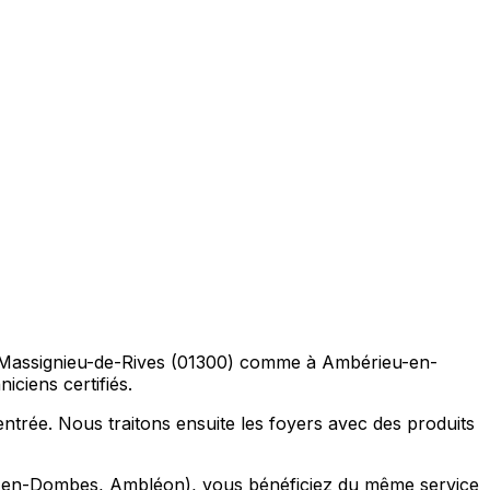
l à Massignieu-de-Rives (01300) comme à Ambérieu-en-
ciens certifiés.
ntrée. Nous traitons ensuite les foyers avec des produits
x-en-Dombes, Ambléon), vous bénéficiez du même service