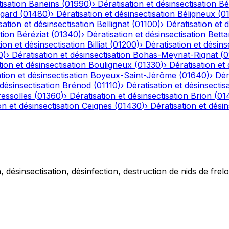
tisation
Baneins
(
01990
)
›
Dératisation et désinsectisation
Bé
gard
(
01480
)
›
Dératisation et désinsectisation
Béligneux
(
0
sation et désinsectisation
Bellignat
(
01100
)
›
Dératisation et 
tion
Béréziat
(
01340
)
›
Dératisation et désinsectisation
Betta
ion et désinsectisation
Billiat
(
01200
)
›
Dératisation et désins
0
)
›
Dératisation et désinsectisation
Bohas-Meyriat-Rignat
(
0
tion et désinsectisation
Bouligneux
(
01330
)
›
Dératisation et 
tion et désinsectisation
Boyeux-Saint-Jérôme
(
01640
)
›
Dér
 désinsectisation
Brénod
(
01110
)
›
Dératisation et désinsectis
essolles
(
01360
)
›
Dératisation et désinsectisation
Brion
(
01
on et désinsectisation
Ceignes
(
01430
)
›
Dératisation et désin
 désinsectisation, désinfection, destruction de nids de frelo