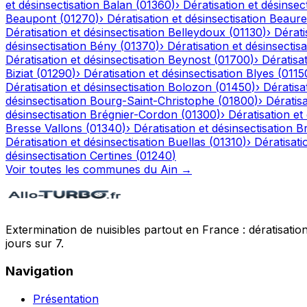
et désinsectisation
Balan
(
01360
)
›
Dératisation et désinsec
Beaupont
(
01270
)
›
Dératisation et désinsectisation
Beaure
Dératisation et désinsectisation
Belleydoux
(
01130
)
›
Dérati
désinsectisation
Bény
(
01370
)
›
Dératisation et désinsectisa
Dératisation et désinsectisation
Beynost
(
01700
)
›
Dératisat
Biziat
(
01290
)
›
Dératisation et désinsectisation
Blyes
(
0115
Dératisation et désinsectisation
Bolozon
(
01450
)
›
Dératisa
désinsectisation
Bourg-Saint-Christophe
(
01800
)
›
Dératisa
désinsectisation
Brégnier-Cordon
(
01300
)
›
Dératisation et
Bresse Vallons
(
01340
)
›
Dératisation et désinsectisation
Br
Dératisation et désinsectisation
Buellas
(
01310
)
›
Dératisati
désinsectisation
Certines
(
01240
)
Voir toutes les communes du
Ain
→
Extermination de nuisibles partout en France : dératisation,
jours sur 7.
Navigation
Présentation