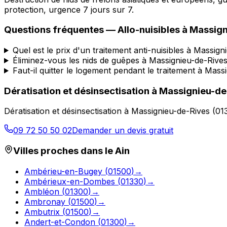
protection, urgence 7 jours sur 7.
Questions fréquentes —
Allo-nuisibles
à
Massign
Quel est le prix d'un traitement anti-nuisibles à Massign
Éliminez-vous les nids de guêpes à Massignieu-de-Rives
Faut-il quitter le logement pendant le traitement à Mass
Dératisation et désinsectisation
à
Massignieu-de
Dératisation et désinsectisation
à
Massignieu-de-Rives
(
01
09 72 50 50 02
Demander un devis gratuit
Villes proches dans le
Ain
Ambérieu-en-Bugey
(
01500
)
→
Ambérieux-en-Dombes
(
01330
)
→
Ambléon
(
01300
)
→
Ambronay
(
01500
)
→
Ambutrix
(
01500
)
→
Andert-et-Condon
(
01300
)
→