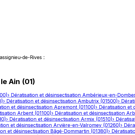
assignieu-de-Rives
:
 le
Ain
(
01
)
500
)
›
Dératisation et désinsectisation
Ambérieux-en-Dombe
0
)
›
Dératisation et désinsectisation
Ambutrix
(
01500
)
›
Dérati
tion et désinsectisation
Apremont
(
01100
)
›
Dératisation et 
tisation
Arbent
(
01100
)
›
Dératisation et désinsectisation
Arb
30
)
›
Dératisation et désinsectisation
Armix
(
01510
)
›
Dératisa
tion et désinsectisation
Arvière-en-Valromey
(
01260
)
›
Dérat
ion et désinsectisation
Bâgé-Dommartin
(
01380
)
›
Dératisati