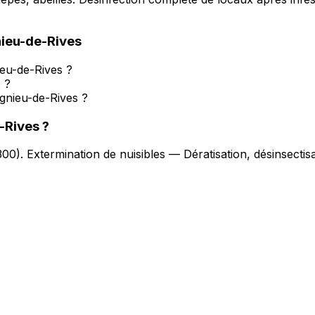
ieu-de-Rives
ieu-de-Rives ?
 ?
ignieu-de-Rives ?
-Rives
?
300
).
Extermination de nuisibles — Dératisation, désinsectis