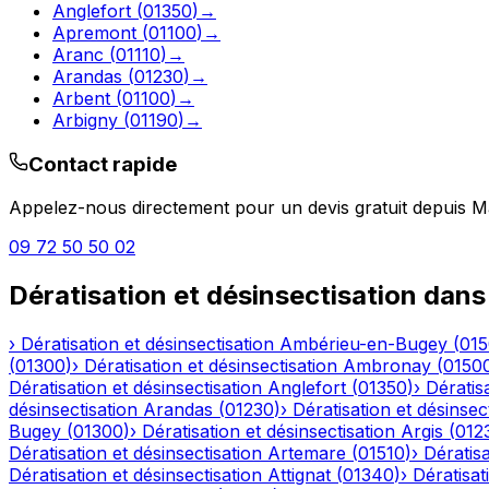
Anglefort
(
01350
)
→
Apremont
(
01100
)
→
Aranc
(
01110
)
→
Arandas
(
01230
)
→
Arbent
(
01100
)
→
Arbigny
(
01190
)
→
Contact rapide
Appelez-nous directement pour un devis gratuit depuis
M
09 72 50 50 02
Dératisation et désinsectisation
dans
›
Dératisation et désinsectisation
Ambérieu-en-Bugey
(
01
(
01300
)
›
Dératisation et désinsectisation
Ambronay
(
0150
Dératisation et désinsectisation
Anglefort
(
01350
)
›
Dératisa
désinsectisation
Arandas
(
01230
)
›
Dératisation et désinsec
Bugey
(
01300
)
›
Dératisation et désinsectisation
Argis
(
012
Dératisation et désinsectisation
Artemare
(
01510
)
›
Dératisa
Dératisation et désinsectisation
Attignat
(
01340
)
›
Dératisat