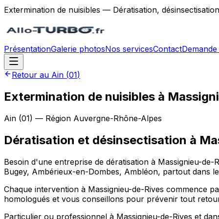
Extermination de nuisibles — Dératisation, désinsectisatio
Présentation
Galerie photos
Nos services
Contact
Demande 
Retour au
Ain
(
01
)
Extermination de nuisibles à Massign
Ain
(
01
) — Région
Auvergne-Rhône-Alpes
Dératisation et désinsectisation
à
Mas
Besoin d'une entreprise de dératisation à Massignieu-de-
Bugey, Ambérieux-en-Dombes, Ambléon, partout dans le Ain.
Chaque intervention à Massignieu-de-Rives commence par un
homologués et vous conseillons pour prévenir tout retour
Particulier ou professionnel à Massignieu-de-Rives et 