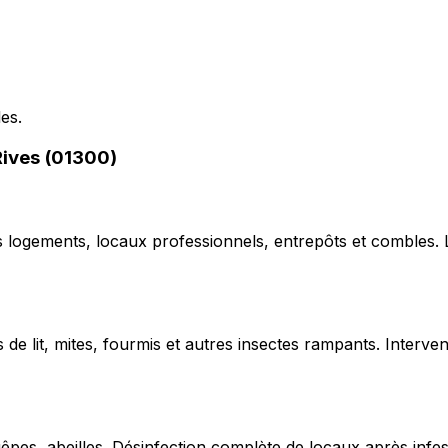
les.
Rives (01300)
ns logements, locaux professionnels, entrepôts et combles.
de lit, mites, fourmis et autres insectes rampants. Interven
uêpes, abeilles. Désinfection complète de locaux après infe