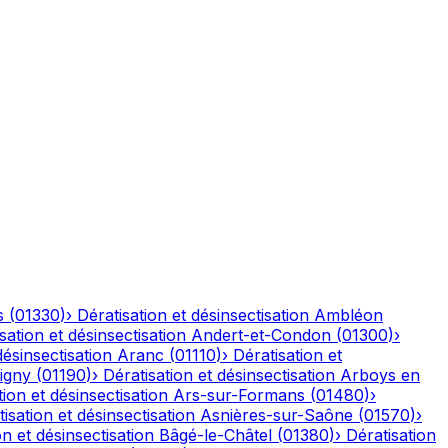
s
(
01330
)
›
Dératisation et désinsectisation
Ambléon
sation et désinsectisation
Andert-et-Condon
(
01300
)
›
désinsectisation
Aranc
(
01110
)
›
Dératisation et
igny
(
01190
)
›
Dératisation et désinsectisation
Arboys en
tion et désinsectisation
Ars-sur-Formans
(
01480
)
›
isation et désinsectisation
Asnières-sur-Saône
(
01570
)
›
on et désinsectisation
Bâgé-le-Châtel
(
01380
)
›
Dératisation