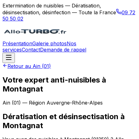
Extermination de nuisibles — Dératisation,
désinsectisation, désinfection — Toute la France
09 72
50 50 02
Présentation
Galerie photos
Nos
services
Contact
Demande de rappel
Retour au
Ain
(
01
)
Votre expert anti-nuisibles à
Montagnat
Ain
(
01
) — Région
Auvergne-Rhône-Alpes
Dératisation et désinsectisation
à
Montagnat