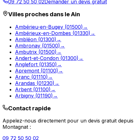
09 72 50 50 02
Demander un devis gratuit
Villes proches dans le
Ain
Ambérieu-en-Bugey
(
01500
)
→
Ambérieux-en-Dombes
(
01330
)
→
Ambléon
(
01300
)
→
Ambronay
(
01500
)
→
Ambutrix
(
01500
)
→
Andert-et-Condon
(
01300
)
→
Anglefort
(
01350
)
→
Apremont
(
01100
)
→
Aranc
(
01110
)
→
Arandas
(
01230
)
→
Arbent
(
01100
)
→
Arbigny
(
01190
)
→
Contact rapide
Appelez-nous directement pour un devis gratuit depuis
Montagnat
:
09 72 50 50 02