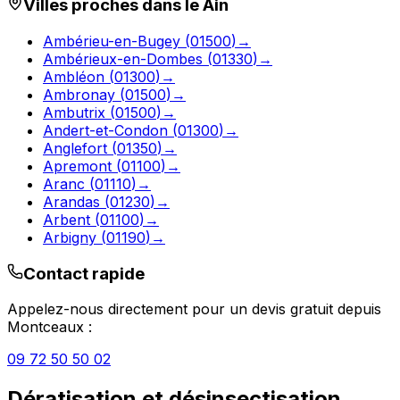
Villes proches dans le
Ain
Ambérieu-en-Bugey
(
01500
)
→
Ambérieux-en-Dombes
(
01330
)
→
Ambléon
(
01300
)
→
Ambronay
(
01500
)
→
Ambutrix
(
01500
)
→
Andert-et-Condon
(
01300
)
→
Anglefort
(
01350
)
→
Apremont
(
01100
)
→
Aranc
(
01110
)
→
Arandas
(
01230
)
→
Arbent
(
01100
)
→
Arbigny
(
01190
)
→
Contact rapide
Appelez-nous directement pour un devis gratuit depuis
Montceaux
:
09 72 50 50 02
Dératisation et désinsectisation