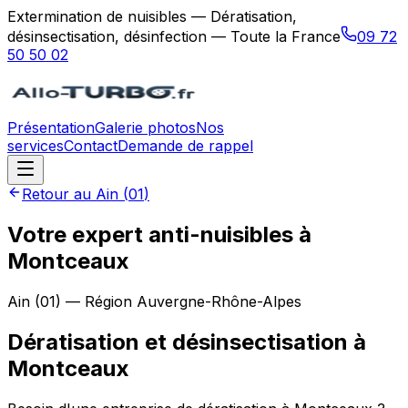
Extermination de nuisibles — Dératisation,
désinsectisation, désinfection — Toute la France
09 72
50 50 02
Présentation
Galerie photos
Nos
services
Contact
Demande de rappel
Retour au
Ain
(
01
)
Votre expert anti-nuisibles à
Montceaux
Ain
(
01
) — Région
Auvergne-Rhône-Alpes
Dératisation et désinsectisation
à
Montceaux