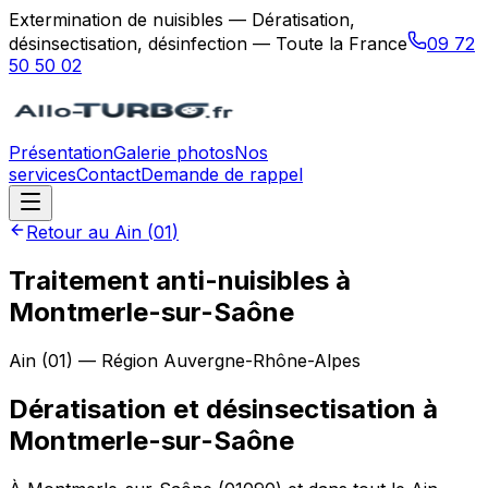
Extermination de nuisibles — Dératisation,
désinsectisation, désinfection — Toute la France
09 72
50 50 02
Présentation
Galerie photos
Nos
services
Contact
Demande de rappel
Retour au
Ain
(
01
)
Traitement anti-nuisibles à
Montmerle-sur-Saône
Ain
(
01
) — Région
Auvergne-Rhône-Alpes
Dératisation et désinsectisation
à
Montmerle-sur-Saône