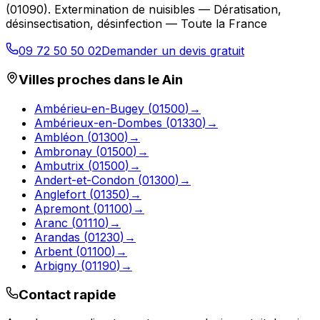
(
01090
).
Extermination de nuisibles — Dératisation,
désinsectisation, désinfection — Toute la France
09 72 50 50 02
Demander un devis gratuit
Villes proches dans le
Ain
Ambérieu-en-Bugey
(
01500
)
→
Ambérieux-en-Dombes
(
01330
)
→
Ambléon
(
01300
)
→
Ambronay
(
01500
)
→
Ambutrix
(
01500
)
→
Andert-et-Condon
(
01300
)
→
Anglefort
(
01350
)
→
Apremont
(
01100
)
→
Aranc
(
01110
)
→
Arandas
(
01230
)
→
Arbent
(
01100
)
→
Arbigny
(
01190
)
→
Contact rapide