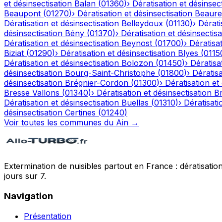
et désinsectisation
Balan
(
01360
)
›
Dératisation et désinsec
Beaupont
(
01270
)
›
Dératisation et désinsectisation
Beaure
Dératisation et désinsectisation
Belleydoux
(
01130
)
›
Dérati
désinsectisation
Bény
(
01370
)
›
Dératisation et désinsectisa
Dératisation et désinsectisation
Beynost
(
01700
)
›
Dératisat
Biziat
(
01290
)
›
Dératisation et désinsectisation
Blyes
(
0115
Dératisation et désinsectisation
Bolozon
(
01450
)
›
Dératisa
désinsectisation
Bourg-Saint-Christophe
(
01800
)
›
Dératisa
désinsectisation
Brégnier-Cordon
(
01300
)
›
Dératisation et
Bresse Vallons
(
01340
)
›
Dératisation et désinsectisation
Br
Dératisation et désinsectisation
Buellas
(
01310
)
›
Dératisati
désinsectisation
Certines
(
01240
)
Voir toutes les communes du
Ain
→
Extermination de nuisibles partout en France : dératisation,
jours sur 7.
Navigation
Présentation