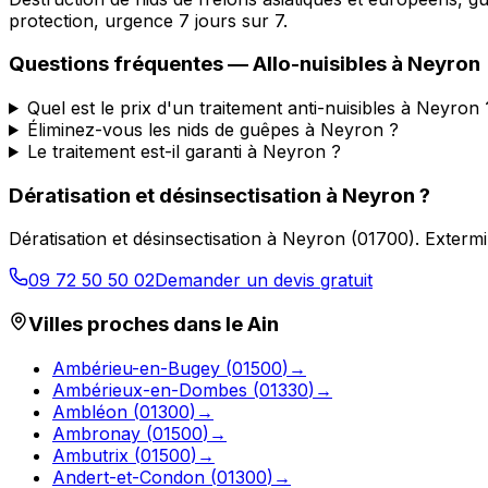
protection, urgence 7 jours sur 7.
Questions fréquentes —
Allo-nuisibles
à
Neyron
Quel est le prix d'un traitement anti-nuisibles à Neyron 
Éliminez-vous les nids de guêpes à Neyron ?
Le traitement est-il garanti à Neyron ?
Dératisation et désinsectisation
à
Neyron
?
Dératisation et désinsectisation
à
Neyron
(
01700
).
Extermi
09 72 50 50 02
Demander un devis gratuit
Villes proches dans le
Ain
Ambérieu-en-Bugey
(
01500
)
→
Ambérieux-en-Dombes
(
01330
)
→
Ambléon
(
01300
)
→
Ambronay
(
01500
)
→
Ambutrix
(
01500
)
→
Andert-et-Condon
(
01300
)
→