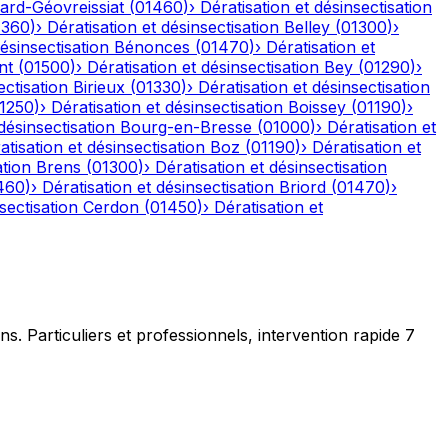
ard-Géovreissiat
(
01460
)
›
Dératisation et désinsectisation
1360
)
›
Dératisation et désinsectisation
Belley
(
01300
)
›
désinsectisation
Bénonces
(
01470
)
›
Dératisation et
nt
(
01500
)
›
Dératisation et désinsectisation
Bey
(
01290
)
›
ectisation
Birieux
(
01330
)
›
Dératisation et désinsectisation
1250
)
›
Dératisation et désinsectisation
Boissey
(
01190
)
›
désinsectisation
Bourg-en-Bresse
(
01000
)
›
Dératisation et
atisation et désinsectisation
Boz
(
01190
)
›
Dératisation et
ation
Brens
(
01300
)
›
Dératisation et désinsectisation
460
)
›
Dératisation et désinsectisation
Briord
(
01470
)
›
sectisation
Cerdon
(
01450
)
›
Dératisation et
ns. Particuliers et professionnels, intervention rapide 7