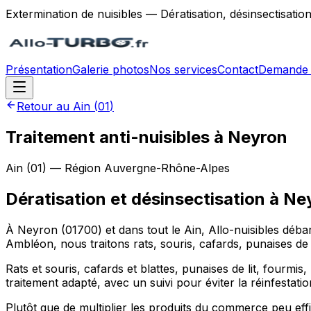
Extermination de nuisibles — Dératisation, désinsectisatio
Présentation
Galerie photos
Nos services
Contact
Demande 
Retour au
Ain
(
01
)
Traitement anti-nuisibles à Neyron
Ain
(
01
) — Région
Auvergne-Rhône-Alpes
Dératisation et désinsectisation
à
Ne
À Neyron (01700) et dans tout le Ain, Allo-nuisibles dé
Ambléon, nous traitons rats, souris, cafards, punaises de
Rats et souris, cafards et blattes, punaises de lit, fourmis
traitement adapté, avec un suivi pour éviter la réinfestatio
Plutôt que de multiplier les produits du commerce peu e