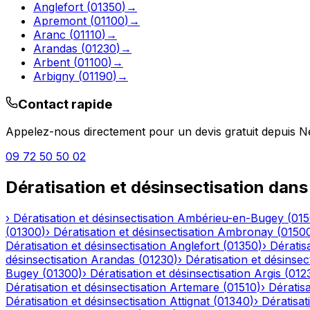
Anglefort
(
01350
)
→
Apremont
(
01100
)
→
Aranc
(
01110
)
→
Arandas
(
01230
)
→
Arbent
(
01100
)
→
Arbigny
(
01190
)
→
Contact rapide
Appelez-nous directement pour un devis gratuit depuis
N
09 72 50 50 02
Dératisation et désinsectisation
dans
›
Dératisation et désinsectisation
Ambérieu-en-Bugey
(
01
(
01300
)
›
Dératisation et désinsectisation
Ambronay
(
0150
Dératisation et désinsectisation
Anglefort
(
01350
)
›
Dératisa
désinsectisation
Arandas
(
01230
)
›
Dératisation et désinsec
Bugey
(
01300
)
›
Dératisation et désinsectisation
Argis
(
012
Dératisation et désinsectisation
Artemare
(
01510
)
›
Dératisa
Dératisation et désinsectisation
Attignat
(
01340
)
›
Dératisat