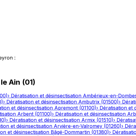
eyron
:
 le
Ain
(
01
)
500
)
›
Dératisation et désinsectisation
Ambérieux-en-Dombe
0
)
›
Dératisation et désinsectisation
Ambutrix
(
01500
)
›
Dérati
tion et désinsectisation
Apremont
(
01100
)
›
Dératisation et 
tisation
Arbent
(
01100
)
›
Dératisation et désinsectisation
Arb
30
)
›
Dératisation et désinsectisation
Armix
(
01510
)
›
Dératisa
tion et désinsectisation
Arvière-en-Valromey
(
01260
)
›
Dérat
ion et désinsectisation
Bâgé-Dommartin
(
01380
)
›
Dératisati