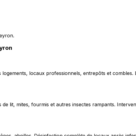
Neyron.
eyron
ns logements, locaux professionnels, entrepôts et combles.
de lit, mites, fourmis et autres insectes rampants. Interven
uêpes, abeilles. Désinfection complète de locaux après infe