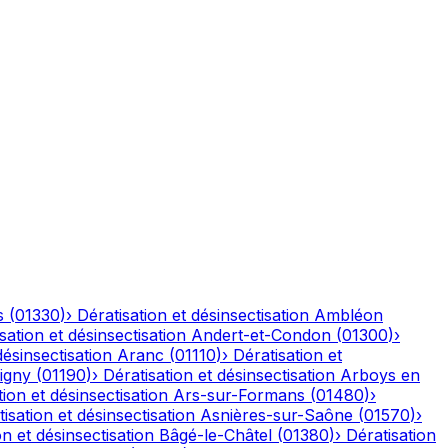
s
(
01330
)
›
Dératisation et désinsectisation
Ambléon
sation et désinsectisation
Andert-et-Condon
(
01300
)
›
désinsectisation
Aranc
(
01110
)
›
Dératisation et
igny
(
01190
)
›
Dératisation et désinsectisation
Arboys en
tion et désinsectisation
Ars-sur-Formans
(
01480
)
›
isation et désinsectisation
Asnières-sur-Saône
(
01570
)
›
on et désinsectisation
Bâgé-le-Châtel
(
01380
)
›
Dératisation