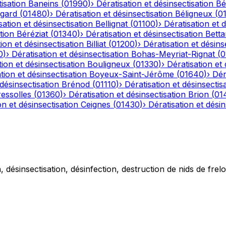
tisation
Baneins
(
01990
)
›
Dératisation et désinsectisation
Bé
gard
(
01480
)
›
Dératisation et désinsectisation
Béligneux
(
0
sation et désinsectisation
Bellignat
(
01100
)
›
Dératisation et 
tion
Béréziat
(
01340
)
›
Dératisation et désinsectisation
Betta
ion et désinsectisation
Billiat
(
01200
)
›
Dératisation et désins
0
)
›
Dératisation et désinsectisation
Bohas-Meyriat-Rignat
(
0
tion et désinsectisation
Bouligneux
(
01330
)
›
Dératisation et 
tion et désinsectisation
Boyeux-Saint-Jérôme
(
01640
)
›
Dér
 désinsectisation
Brénod
(
01110
)
›
Dératisation et désinsectis
essolles
(
01360
)
›
Dératisation et désinsectisation
Brion
(
01
on et désinsectisation
Ceignes
(
01430
)
›
Dératisation et désin
 désinsectisation, désinfection, destruction de nids de frelo