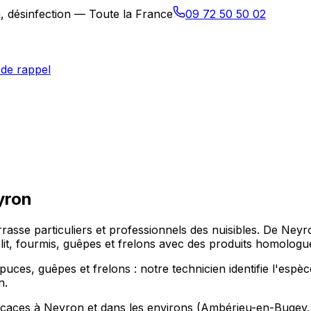
n, désinfection — Toute la France
09 72 50 50 02
de rappel
yron
barrasse particuliers et professionnels des nuisibles. De
 lit, fourmis, guêpes et frelons avec des produits homologu
, puces, guêpes et frelons : notre technicien identifie l'esp
n.
fficaces à Neyron et dans les environs (Ambérieu-en-Buge