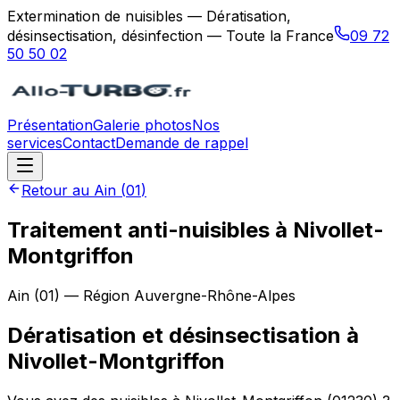
Extermination de nuisibles — Dératisation,
désinsectisation, désinfection — Toute la France
09 72
50 50 02
Présentation
Galerie photos
Nos
services
Contact
Demande de rappel
Retour au
Ain
(
01
)
Traitement anti-nuisibles à Nivollet-
Montgriffon
Ain
(
01
) — Région
Auvergne-Rhône-Alpes
Dératisation et désinsectisation
à
Nivollet-Montgriffon