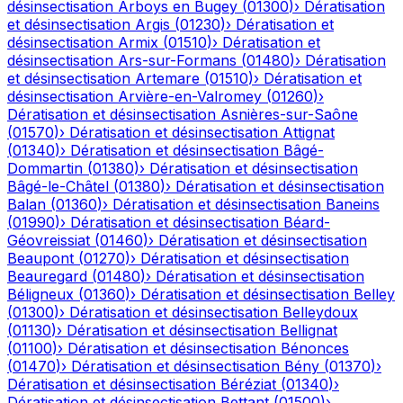
désinsectisation
Arboys en Bugey
(
01300
)
›
Dératisation
et désinsectisation
Argis
(
01230
)
›
Dératisation et
désinsectisation
Armix
(
01510
)
›
Dératisation et
désinsectisation
Ars-sur-Formans
(
01480
)
›
Dératisation
et désinsectisation
Artemare
(
01510
)
›
Dératisation et
désinsectisation
Arvière-en-Valromey
(
01260
)
›
Dératisation et désinsectisation
Asnières-sur-Saône
(
01570
)
›
Dératisation et désinsectisation
Attignat
(
01340
)
›
Dératisation et désinsectisation
Bâgé-
Dommartin
(
01380
)
›
Dératisation et désinsectisation
Bâgé-le-Châtel
(
01380
)
›
Dératisation et désinsectisation
Balan
(
01360
)
›
Dératisation et désinsectisation
Baneins
(
01990
)
›
Dératisation et désinsectisation
Béard-
Géovreissiat
(
01460
)
›
Dératisation et désinsectisation
Beaupont
(
01270
)
›
Dératisation et désinsectisation
Beauregard
(
01480
)
›
Dératisation et désinsectisation
Béligneux
(
01360
)
›
Dératisation et désinsectisation
Belley
(
01300
)
›
Dératisation et désinsectisation
Belleydoux
(
01130
)
›
Dératisation et désinsectisation
Bellignat
(
01100
)
›
Dératisation et désinsectisation
Bénonces
(
01470
)
›
Dératisation et désinsectisation
Bény
(
01370
)
›
Dératisation et désinsectisation
Béréziat
(
01340
)
›
Dératisation et désinsectisation
Bettant
(
01500
)
›