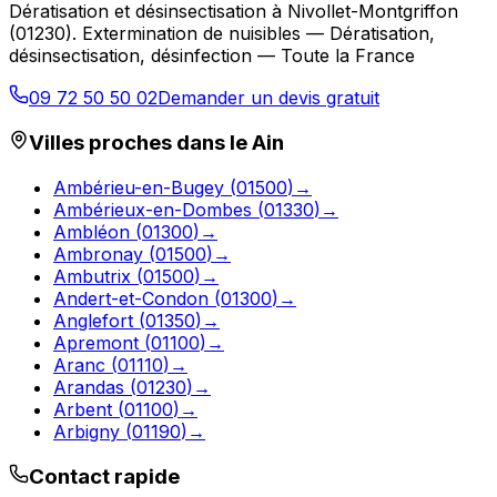
Dératisation et désinsectisation
à
Nivollet-Montgriffon
(
01230
).
Extermination de nuisibles — Dératisation,
désinsectisation, désinfection — Toute la France
09 72 50 50 02
Demander un devis gratuit
Villes proches dans le
Ain
Ambérieu-en-Bugey
(
01500
)
→
Ambérieux-en-Dombes
(
01330
)
→
Ambléon
(
01300
)
→
Ambronay
(
01500
)
→
Ambutrix
(
01500
)
→
Andert-et-Condon
(
01300
)
→
Anglefort
(
01350
)
→
Apremont
(
01100
)
→
Aranc
(
01110
)
→
Arandas
(
01230
)
→
Arbent
(
01100
)
→
Arbigny
(
01190
)
→
Contact rapide