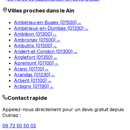
Villes proches dans le
Ain
Ambérieu-en-Bugey
(
01500
)
→
Ambérieux-en-Dombes
(
01330
)
→
Ambléon
(
01300
)
→
Ambronay
(
01500
)
→
Ambutrix
(
01500
)
→
Andert-et-Condon
(
01300
)
→
Anglefort
(
01350
)
→
Apremont
(
01100
)
→
Aranc
(
01110
)
→
Arandas
(
01230
)
→
Arbent
(
01100
)
→
Arbigny
(
01190
)
→
Contact rapide
Appelez-nous directement pour un devis gratuit depuis
Outriaz
:
09 72 50 50 02