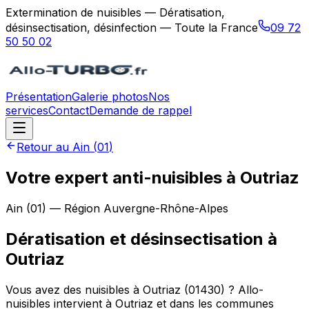
Extermination de nuisibles — Dératisation,
désinsectisation, désinfection — Toute la France
09 72
50 50 02
Présentation
Galerie photos
Nos
services
Contact
Demande de rappel
Retour au
Ain
(
01
)
Votre expert anti-nuisibles à Outriaz
Ain
(
01
) — Région
Auvergne-Rhône-Alpes
Dératisation et désinsectisation
à
Outriaz
Vous avez des nuisibles à Outriaz (01430) ? Allo-
nuisibles intervient à Outriaz et dans les communes