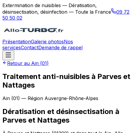
Extermination de nuisibles — Dératisation,
désinsectisation, désinfection — Toute la France
09 72
50 50 02
Présentation
Galerie photos
Nos
services
Contact
Demande de rappel
Retour au
Ain
(
01
)
Traitement anti-nuisibles à Parves et
Nattages
Ain
(
01
) — Région
Auvergne-Rhône-Alpes
Dératisation et désinsectisation
à
Parves et Nattages