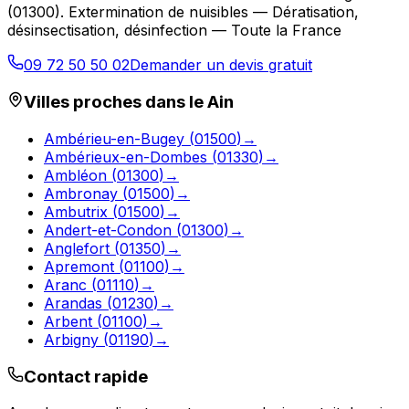
(
01300
).
Extermination de nuisibles — Dératisation,
désinsectisation, désinfection — Toute la France
09 72 50 50 02
Demander un devis gratuit
Villes proches dans le
Ain
Ambérieu-en-Bugey
(
01500
)
→
Ambérieux-en-Dombes
(
01330
)
→
Ambléon
(
01300
)
→
Ambronay
(
01500
)
→
Ambutrix
(
01500
)
→
Andert-et-Condon
(
01300
)
→
Anglefort
(
01350
)
→
Apremont
(
01100
)
→
Aranc
(
01110
)
→
Arandas
(
01230
)
→
Arbent
(
01100
)
→
Arbigny
(
01190
)
→
Contact rapide