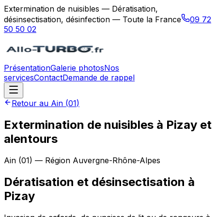
Extermination de nuisibles — Dératisation,
désinsectisation, désinfection — Toute la France
09 72
50 50 02
Présentation
Galerie photos
Nos
services
Contact
Demande de rappel
Retour au
Ain
(
01
)
Extermination de nuisibles à Pizay et
alentours
Ain
(
01
) — Région
Auvergne-Rhône-Alpes
Dératisation et désinsectisation
à
Pizay