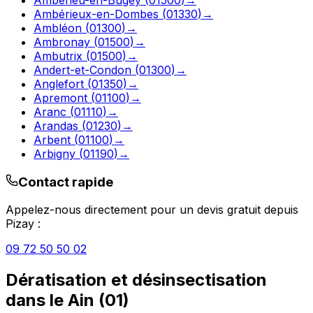
Ambérieux-en-Dombes
(
01330
)
→
Ambléon
(
01300
)
→
Ambronay
(
01500
)
→
Ambutrix
(
01500
)
→
Andert-et-Condon
(
01300
)
→
Anglefort
(
01350
)
→
Apremont
(
01100
)
→
Aranc
(
01110
)
→
Arandas
(
01230
)
→
Arbent
(
01100
)
→
Arbigny
(
01190
)
→
Contact rapide
Appelez-nous directement pour un devis gratuit depuis
Pizay
:
09 72 50 50 02
Dératisation et désinsectisation
dans le
Ain
(
01
)