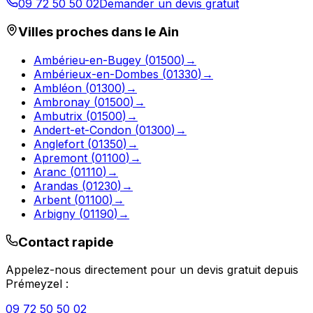
09 72 50 50 02
Demander un devis gratuit
Villes proches dans le
Ain
Ambérieu-en-Bugey
(
01500
)
→
Ambérieux-en-Dombes
(
01330
)
→
Ambléon
(
01300
)
→
Ambronay
(
01500
)
→
Ambutrix
(
01500
)
→
Andert-et-Condon
(
01300
)
→
Anglefort
(
01350
)
→
Apremont
(
01100
)
→
Aranc
(
01110
)
→
Arandas
(
01230
)
→
Arbent
(
01100
)
→
Arbigny
(
01190
)
→
Contact rapide
Appelez-nous directement pour un devis gratuit depuis
Prémeyzel
:
09 72 50 50 02