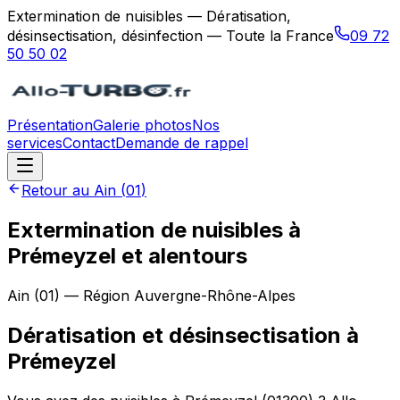
Extermination de nuisibles — Dératisation,
désinsectisation, désinfection — Toute la France
09 72
50 50 02
Présentation
Galerie photos
Nos
services
Contact
Demande de rappel
Retour au
Ain
(
01
)
Extermination de nuisibles à
Prémeyzel et alentours
Ain
(
01
) — Région
Auvergne-Rhône-Alpes
Dératisation et désinsectisation
à
Prémeyzel