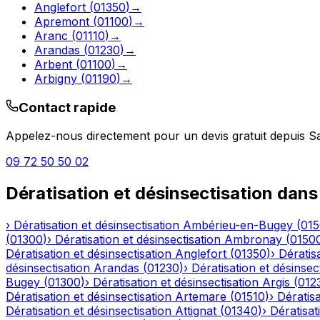
Anglefort
(
01350
)
→
Apremont
(
01100
)
→
Aranc
(
01110
)
→
Arandas
(
01230
)
→
Arbent
(
01100
)
→
Arbigny
(
01190
)
→
Contact rapide
Appelez-nous directement pour un devis gratuit depuis
Sa
09 72 50 50 02
Dératisation et désinsectisation
dans
›
Dératisation et désinsectisation
Ambérieu-en-Bugey
(
01
(
01300
)
›
Dératisation et désinsectisation
Ambronay
(
0150
Dératisation et désinsectisation
Anglefort
(
01350
)
›
Dératisa
désinsectisation
Arandas
(
01230
)
›
Dératisation et désinsec
Bugey
(
01300
)
›
Dératisation et désinsectisation
Argis
(
012
Dératisation et désinsectisation
Artemare
(
01510
)
›
Dératisa
Dératisation et désinsectisation
Attignat
(
01340
)
›
Dératisat