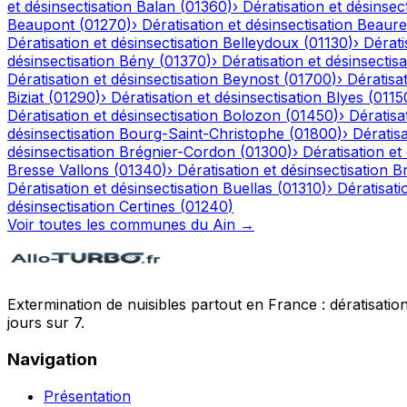
et désinsectisation
Balan
(
01360
)
›
Dératisation et désinsec
Beaupont
(
01270
)
›
Dératisation et désinsectisation
Beaure
Dératisation et désinsectisation
Belleydoux
(
01130
)
›
Dérati
désinsectisation
Bény
(
01370
)
›
Dératisation et désinsectisa
Dératisation et désinsectisation
Beynost
(
01700
)
›
Dératisat
Biziat
(
01290
)
›
Dératisation et désinsectisation
Blyes
(
0115
Dératisation et désinsectisation
Bolozon
(
01450
)
›
Dératisa
désinsectisation
Bourg-Saint-Christophe
(
01800
)
›
Dératisa
désinsectisation
Brégnier-Cordon
(
01300
)
›
Dératisation et
Bresse Vallons
(
01340
)
›
Dératisation et désinsectisation
Br
Dératisation et désinsectisation
Buellas
(
01310
)
›
Dératisati
désinsectisation
Certines
(
01240
)
Voir toutes les communes du
Ain
→
Extermination de nuisibles partout en France : dératisation,
jours sur 7.
Navigation
Présentation