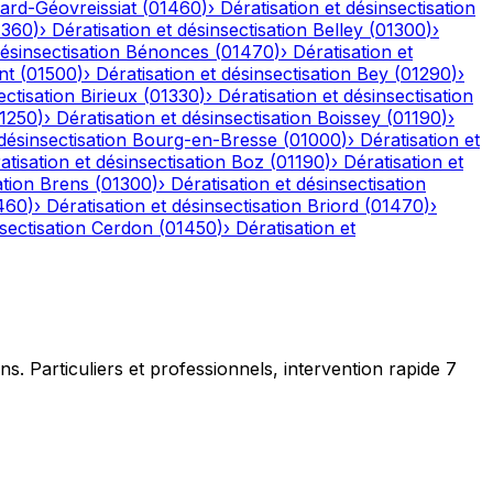
ard-Géovreissiat
(
01460
)
›
Dératisation et désinsectisation
1360
)
›
Dératisation et désinsectisation
Belley
(
01300
)
›
désinsectisation
Bénonces
(
01470
)
›
Dératisation et
nt
(
01500
)
›
Dératisation et désinsectisation
Bey
(
01290
)
›
ectisation
Birieux
(
01330
)
›
Dératisation et désinsectisation
1250
)
›
Dératisation et désinsectisation
Boissey
(
01190
)
›
désinsectisation
Bourg-en-Bresse
(
01000
)
›
Dératisation et
atisation et désinsectisation
Boz
(
01190
)
›
Dératisation et
ation
Brens
(
01300
)
›
Dératisation et désinsectisation
460
)
›
Dératisation et désinsectisation
Briord
(
01470
)
›
sectisation
Cerdon
(
01450
)
›
Dératisation et
ns. Particuliers et professionnels, intervention rapide 7