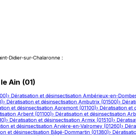
int-Didier-sur-Chalaronne
:
 le
Ain
(
01
)
500
)
›
Dératisation et désinsectisation
Ambérieux-en-Dombe
0
)
›
Dératisation et désinsectisation
Ambutrix
(
01500
)
›
Dérati
tion et désinsectisation
Apremont
(
01100
)
›
Dératisation et 
tisation
Arbent
(
01100
)
›
Dératisation et désinsectisation
Arb
30
)
›
Dératisation et désinsectisation
Armix
(
01510
)
›
Dératisa
tion et désinsectisation
Arvière-en-Valromey
(
01260
)
›
Dérat
ion et désinsectisation
Bâgé-Dommartin
(
01380
)
›
Dératisati