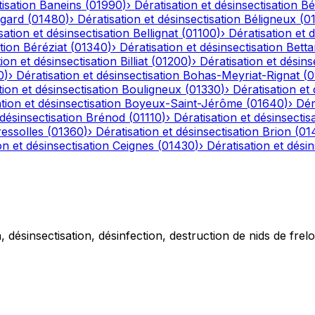
tisation
Baneins
(
01990
)
›
Dératisation et désinsectisation
Bé
gard
(
01480
)
›
Dératisation et désinsectisation
Béligneux
(
0
sation et désinsectisation
Bellignat
(
01100
)
›
Dératisation et 
tion
Béréziat
(
01340
)
›
Dératisation et désinsectisation
Betta
ion et désinsectisation
Billiat
(
01200
)
›
Dératisation et désins
0
)
›
Dératisation et désinsectisation
Bohas-Meyriat-Rignat
(
0
tion et désinsectisation
Bouligneux
(
01330
)
›
Dératisation et 
tion et désinsectisation
Boyeux-Saint-Jérôme
(
01640
)
›
Dér
 désinsectisation
Brénod
(
01110
)
›
Dératisation et désinsectis
essolles
(
01360
)
›
Dératisation et désinsectisation
Brion
(
01
on et désinsectisation
Ceignes
(
01430
)
›
Dératisation et désin
 désinsectisation, désinfection, destruction de nids de frelo