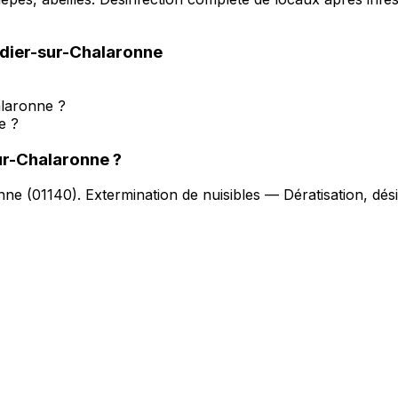
idier-sur-Chalaronne
alaronne ?
e ?
ur-Chalaronne
?
onne
(
01140
).
Extermination de nuisibles — Dératisation, dés