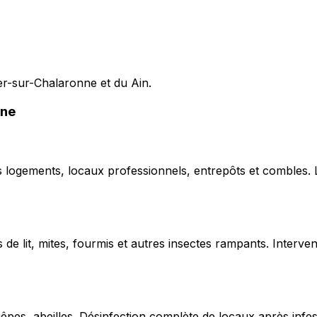
ier-sur-Chalaronne et du Ain.
nne
ns logements, locaux professionnels, entrepôts et combles.
de lit, mites, fourmis et autres insectes rampants. Interven
uêpes, abeilles. Désinfection complète de locaux après infe