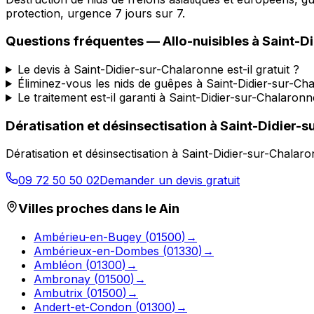
protection, urgence 7 jours sur 7.
Questions fréquentes —
Allo-nuisibles
à
Saint-D
Le devis à Saint-Didier-sur-Chalaronne est-il gratuit ?
Éliminez-vous les nids de guêpes à Saint-Didier-sur-Ch
Le traitement est-il garanti à Saint-Didier-sur-Chalaronn
Dératisation et désinsectisation
à
Saint-Didier-s
Dératisation et désinsectisation
à
Saint-Didier-sur-Chalar
09 72 50 50 02
Demander un devis gratuit
Villes proches dans le
Ain
Ambérieu-en-Bugey
(
01500
)
→
Ambérieux-en-Dombes
(
01330
)
→
Ambléon
(
01300
)
→
Ambronay
(
01500
)
→
Ambutrix
(
01500
)
→
Andert-et-Condon
(
01300
)
→