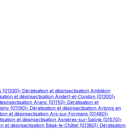
s
(
01330
)
›
Dératisation et désinsectisation
Ambléon
sation et désinsectisation
Andert-et-Condon
(
01300
)
›
désinsectisation
Aranc
(
01110
)
›
Dératisation et
igny
(
01190
)
›
Dératisation et désinsectisation
Arboys en
tion et désinsectisation
Ars-sur-Formans
(
01480
)
›
isation et désinsectisation
Asnières-sur-Saône
(
01570
)
›
on et désinsectisation
Bâgé-le-Châtel
(
01380
)
›
Dératisation