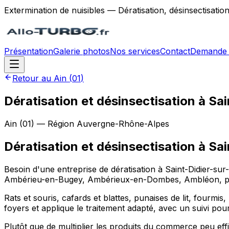
Extermination de nuisibles — Dératisation, désinsectisatio
Présentation
Galerie photos
Nos services
Contact
Demande 
Retour au
Ain
(
01
)
Dératisation et désinsectisation à Sa
Ain
(
01
) — Région
Auvergne-Rhône-Alpes
Dératisation et désinsectisation
à
Sai
Besoin d'une entreprise de dératisation à Saint-Didier-su
Ambérieu-en-Bugey, Ambérieux-en-Dombes, Ambléon, partout
Rats et souris, cafards et blattes, punaises de lit, fourmis
foyers et applique le traitement adapté, avec un suivi pour 
Plutôt que de multiplier les produits du commerce peu e