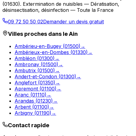
(
01630
).
Extermination de nuisibles — Dératisation,
désinsectisation, désinfection — Toute la France
09 72 50 50 02
Demander un devis gratuit
Villes proches dans le
Ain
Ambérieu-en-Bugey
(
01500
)
→
Ambérieux-en-Dombes
(
01330
)
→
Ambléon
(
01300
)
→
Ambronay
(
01500
)
→
Ambutrix
(
01500
)
→
Andert-et-Condon
(
01300
)
→
Anglefort
(
01350
)
→
Apremont
(
01100
)
→
Aranc
(
01110
)
→
Arandas
(
01230
)
→
Arbent
(
01100
)
→
Arbigny
(
01190
)
→
Contact rapide