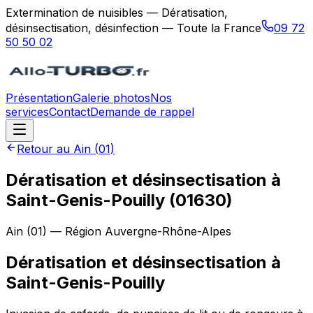
Extermination de nuisibles — Dératisation,
désinsectisation, désinfection — Toute la France
09 72
50 50 02
Présentation
Galerie photos
Nos
services
Contact
Demande de rappel
Retour au
Ain
(
01
)
Dératisation et désinsectisation à
Saint-Genis-Pouilly (01630)
Ain
(
01
) — Région
Auvergne-Rhône-Alpes
Dératisation et désinsectisation
à
Saint-Genis-Pouilly