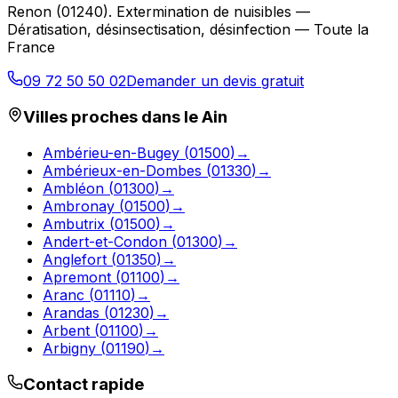
Renon
(
01240
).
Extermination de nuisibles —
Dératisation, désinsectisation, désinfection — Toute la
France
09 72 50 50 02
Demander un devis gratuit
Villes proches dans le
Ain
Ambérieu-en-Bugey
(
01500
)
→
Ambérieux-en-Dombes
(
01330
)
→
Ambléon
(
01300
)
→
Ambronay
(
01500
)
→
Ambutrix
(
01500
)
→
Andert-et-Condon
(
01300
)
→
Anglefort
(
01350
)
→
Apremont
(
01100
)
→
Aranc
(
01110
)
→
Arandas
(
01230
)
→
Arbent
(
01100
)
→
Arbigny
(
01190
)
→
Contact rapide