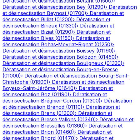
Dératisation et désinsectisation
Bettant
(
01500
)
›
Dératisation et désinsectisation
Bey
(
01290
)
›
Dératisation
et désinsectisation
Beynost
(
01700
)
›
Dératisation et
désinsectisation
Billiat
(
01200
)
›
Dératisation et
désinsectisation
Birieux
(
01330
)
›
Dératisation et
désinsectisation
Biziat
(
01290
)
›
Dératisation et
désinsectisation
Blyes
(
01150
)
›
Dératisation et
désinsectisation
Bohas-Meyriat-Rignat
(
01250
)
›
Dératisation et désinsectisation
Boissey
(
01190
)
›
Dératisation et désinsectisation
Bolozon
(
01450
)
›
Dératisation et désinsectisation
Bouligneux
(
01330
)
›
Dératisation et désinsectisation
Bourg-en-Bresse
(
01000
)
›
Dératisation et désinsectisation
Bourg-Saint-
Christophe
(
01800
)
›
Dératisation et désinsectisation
Boyeux-Saint-Jérôme
(
01640
)
›
Dératisation et
désinsectisation
Boz
(
01190
)
›
Dératisation et
désinsectisation
Brégnier-Cordon
(
01300
)
›
Dératisation
et désinsectisation
Brénod
(
01110
)
›
Dératisation et
désinsectisation
Brens
(
01300
)
›
Dératisation et
désinsectisation
Bresse Vallons
(
01340
)
›
Dératisation et
désinsectisation
Bressolles
(
01360
)
›
Dératisation et
désinsectisation
Brion
(
01460
)
›
Dératisation et
désinsectisation
Briord
(
01470
)
›
Dératisation et