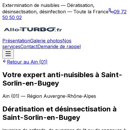
Extermination de nuisibles — Dératisation,
désinsectisation, désinfection — Toute la France
09 72
50 50 02
Présentation
Galerie photos
Nos
services
Contact
Demande de rappel
Retour au
Ain
(
01
)
Votre expert anti-nuisibles à Saint-
Sorlin-en-Bugey
Ain
(
01
) — Région
Auvergne-Rhône-Alpes
Dératisation et désinsectisation
à
Saint-Sorlin-en-Bugey