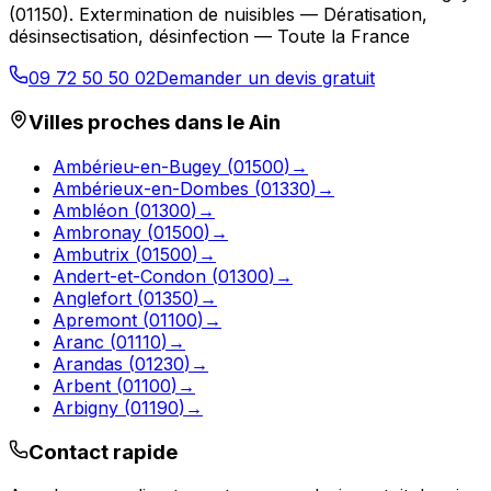
(
01150
).
Extermination de nuisibles — Dératisation,
désinsectisation, désinfection — Toute la France
09 72 50 50 02
Demander un devis gratuit
Villes proches dans le
Ain
Ambérieu-en-Bugey
(
01500
)
→
Ambérieux-en-Dombes
(
01330
)
→
Ambléon
(
01300
)
→
Ambronay
(
01500
)
→
Ambutrix
(
01500
)
→
Andert-et-Condon
(
01300
)
→
Anglefort
(
01350
)
→
Apremont
(
01100
)
→
Aranc
(
01110
)
→
Arandas
(
01230
)
→
Arbent
(
01100
)
→
Arbigny
(
01190
)
→
Contact rapide