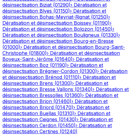
désinsectisation
Biziat
(
01290
)
›
Dératisation et
désinsectisation
Blyes
(
01150
)
›
Dératisation et
désinsectisation
Bohas-Meyriat-Rignat
(
01250
)
›
Dératisation et désinsectisation
Boissey
(
01190
)
›
Dératisation et désinsectisation
Bolozon
(
01450
)
›
Dératisation et désinsectisation
Bouligneux
(
01330
)
›
Dératisation et désinsectisation
Bourg-en-Bresse
(
01000
)
›
Dératisation et désinsectisation
Bourg-Saint-
Christophe
(
01800
)
›
Dératisation et désinsectisation
Boyeux-Saint-Jérôme
(
01640
)
›
Dératisation et
désinsectisation
Boz
(
01190
)
›
Dératisation et
désinsectisation
Brégnier-Cordon
(
01300
)
›
Dératisation
et désinsectisation
Brénod
(
01110
)
›
Dératisation et
désinsectisation
Brens
(
01300
)
›
Dératisation et
désinsectisation
Bresse Vallons
(
01340
)
›
Dératisation et
désinsectisation
Bressolles
(
01360
)
›
Dératisation et
désinsectisation
Brion
(
01460
)
›
Dératisation et
désinsectisation
Briord
(
01470
)
›
Dératisation et
désinsectisation
Buellas
(
01310
)
›
Dératisation et
désinsectisation
Ceignes
(
01430
)
›
Dératisation et
désinsectisation
Cerdon
(
01450
)
›
Dératisation et
désinsectisation
Certines
(
01240
)