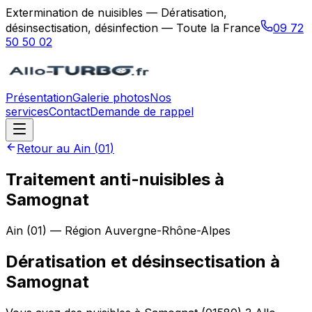
Extermination de nuisibles — Dératisation,
désinsectisation, désinfection — Toute la France
09 72
50 50 02
Présentation
Galerie photos
Nos
services
Contact
Demande de rappel
Retour au
Ain
(
01
)
Traitement anti-nuisibles à
Samognat
Ain
(
01
) — Région
Auvergne-Rhône-Alpes
Dératisation et désinsectisation
à
Samognat