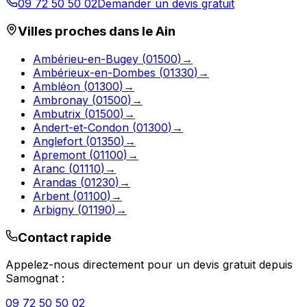
09 72 50 50 02
Demander un devis gratuit
Villes proches dans le
Ain
Ambérieu-en-Bugey
(
01500
)
→
Ambérieux-en-Dombes
(
01330
)
→
Ambléon
(
01300
)
→
Ambronay
(
01500
)
→
Ambutrix
(
01500
)
→
Andert-et-Condon
(
01300
)
→
Anglefort
(
01350
)
→
Apremont
(
01100
)
→
Aranc
(
01110
)
→
Arandas
(
01230
)
→
Arbent
(
01100
)
→
Arbigny
(
01190
)
→
Contact rapide
Appelez-nous directement pour un devis gratuit depuis
Samognat
:
09 72 50 50 02