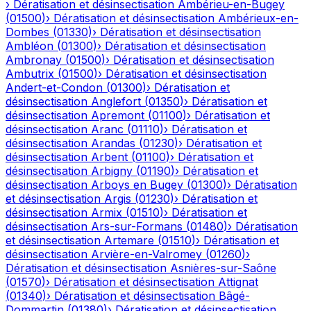
›
Dératisation et désinsectisation
Ambérieu-en-Bugey
(
01500
)
›
Dératisation et désinsectisation
Ambérieux-en-
Dombes
(
01330
)
›
Dératisation et désinsectisation
Ambléon
(
01300
)
›
Dératisation et désinsectisation
Ambronay
(
01500
)
›
Dératisation et désinsectisation
Ambutrix
(
01500
)
›
Dératisation et désinsectisation
Andert-et-Condon
(
01300
)
›
Dératisation et
désinsectisation
Anglefort
(
01350
)
›
Dératisation et
désinsectisation
Apremont
(
01100
)
›
Dératisation et
désinsectisation
Aranc
(
01110
)
›
Dératisation et
désinsectisation
Arandas
(
01230
)
›
Dératisation et
désinsectisation
Arbent
(
01100
)
›
Dératisation et
désinsectisation
Arbigny
(
01190
)
›
Dératisation et
désinsectisation
Arboys en Bugey
(
01300
)
›
Dératisation
et désinsectisation
Argis
(
01230
)
›
Dératisation et
désinsectisation
Armix
(
01510
)
›
Dératisation et
désinsectisation
Ars-sur-Formans
(
01480
)
›
Dératisation
et désinsectisation
Artemare
(
01510
)
›
Dératisation et
désinsectisation
Arvière-en-Valromey
(
01260
)
›
Dératisation et désinsectisation
Asnières-sur-Saône
(
01570
)
›
Dératisation et désinsectisation
Attignat
(
01340
)
›
Dératisation et désinsectisation
Bâgé-
Dommartin
(
01380
)
›
Dératisation et désinsectisation