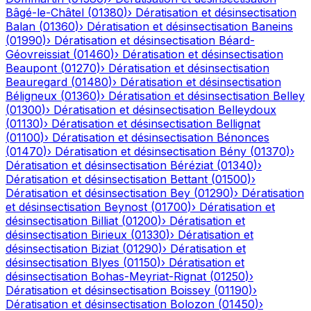
Bâgé-le-Châtel
(
01380
)
›
Dératisation et désinsectisation
Balan
(
01360
)
›
Dératisation et désinsectisation
Baneins
(
01990
)
›
Dératisation et désinsectisation
Béard-
Géovreissiat
(
01460
)
›
Dératisation et désinsectisation
Beaupont
(
01270
)
›
Dératisation et désinsectisation
Beauregard
(
01480
)
›
Dératisation et désinsectisation
Béligneux
(
01360
)
›
Dératisation et désinsectisation
Belley
(
01300
)
›
Dératisation et désinsectisation
Belleydoux
(
01130
)
›
Dératisation et désinsectisation
Bellignat
(
01100
)
›
Dératisation et désinsectisation
Bénonces
(
01470
)
›
Dératisation et désinsectisation
Bény
(
01370
)
›
Dératisation et désinsectisation
Béréziat
(
01340
)
›
Dératisation et désinsectisation
Bettant
(
01500
)
›
Dératisation et désinsectisation
Bey
(
01290
)
›
Dératisation
et désinsectisation
Beynost
(
01700
)
›
Dératisation et
désinsectisation
Billiat
(
01200
)
›
Dératisation et
désinsectisation
Birieux
(
01330
)
›
Dératisation et
désinsectisation
Biziat
(
01290
)
›
Dératisation et
désinsectisation
Blyes
(
01150
)
›
Dératisation et
désinsectisation
Bohas-Meyriat-Rignat
(
01250
)
›
Dératisation et désinsectisation
Boissey
(
01190
)
›
Dératisation et désinsectisation
Bolozon
(
01450
)
›