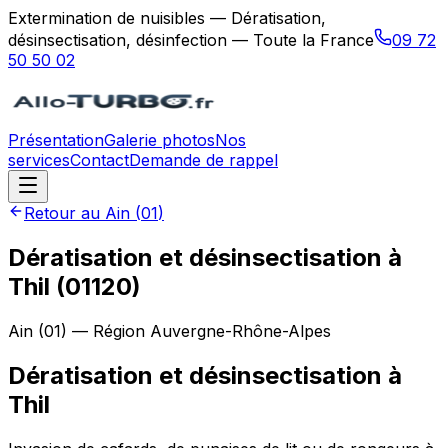
Extermination de nuisibles — Dératisation,
désinsectisation, désinfection — Toute la France
09 72
50 50 02
Présentation
Galerie photos
Nos
services
Contact
Demande de rappel
Retour au
Ain
(
01
)
Dératisation et désinsectisation à
Thil (01120)
Ain
(
01
) — Région
Auvergne-Rhône-Alpes
Dératisation et désinsectisation
à
Thil