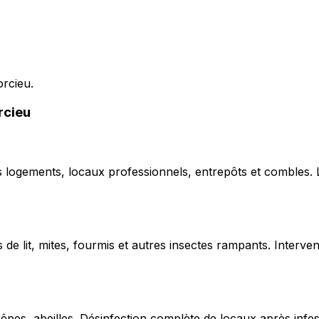
orcieu.
rcieu
ns logements, locaux professionnels, entrepôts et combles.
de lit, mites, fourmis et autres insectes rampants. Interven
uêpes, abeilles. Désinfection complète de locaux après infe