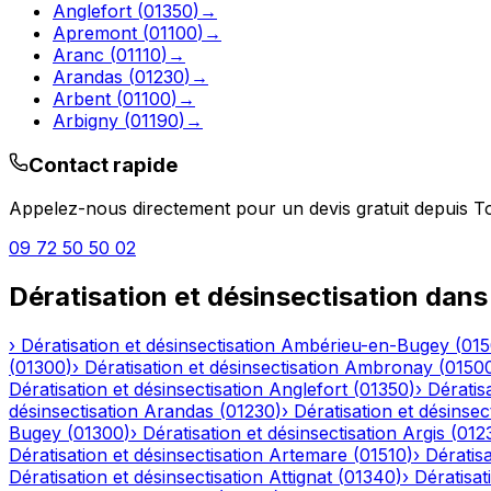
Anglefort
(
01350
)
→
Apremont
(
01100
)
→
Aranc
(
01110
)
→
Arandas
(
01230
)
→
Arbent
(
01100
)
→
Arbigny
(
01190
)
→
Contact rapide
Appelez-nous directement pour un devis gratuit depuis
T
09 72 50 50 02
Dératisation et désinsectisation
dans
›
Dératisation et désinsectisation
Ambérieu-en-Bugey
(
01
(
01300
)
›
Dératisation et désinsectisation
Ambronay
(
0150
Dératisation et désinsectisation
Anglefort
(
01350
)
›
Dératisa
désinsectisation
Arandas
(
01230
)
›
Dératisation et désinsec
Bugey
(
01300
)
›
Dératisation et désinsectisation
Argis
(
012
Dératisation et désinsectisation
Artemare
(
01510
)
›
Dératisa
Dératisation et désinsectisation
Attignat
(
01340
)
›
Dératisat