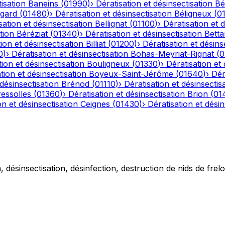
tisation
Baneins
(
01990
)
›
Dératisation et désinsectisation
Bé
gard
(
01480
)
›
Dératisation et désinsectisation
Béligneux
(
0
sation et désinsectisation
Bellignat
(
01100
)
›
Dératisation et 
tion
Béréziat
(
01340
)
›
Dératisation et désinsectisation
Betta
ion et désinsectisation
Billiat
(
01200
)
›
Dératisation et désins
0
)
›
Dératisation et désinsectisation
Bohas-Meyriat-Rignat
(
0
tion et désinsectisation
Bouligneux
(
01330
)
›
Dératisation et 
tion et désinsectisation
Boyeux-Saint-Jérôme
(
01640
)
›
Dér
 désinsectisation
Brénod
(
01110
)
›
Dératisation et désinsectis
essolles
(
01360
)
›
Dératisation et désinsectisation
Brion
(
01
on et désinsectisation
Ceignes
(
01430
)
›
Dératisation et désin
 désinsectisation, désinfection, destruction de nids de frelo