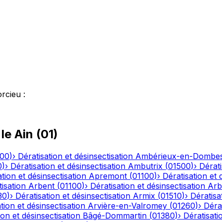
orcieu
:
 le
Ain
(
01
)
500
)
›
Dératisation et désinsectisation
Ambérieux-en-Dombe
0
)
›
Dératisation et désinsectisation
Ambutrix
(
01500
)
›
Dérati
tion et désinsectisation
Apremont
(
01100
)
›
Dératisation et 
tisation
Arbent
(
01100
)
›
Dératisation et désinsectisation
Arb
30
)
›
Dératisation et désinsectisation
Armix
(
01510
)
›
Dératisa
tion et désinsectisation
Arvière-en-Valromey
(
01260
)
›
Dérat
ion et désinsectisation
Bâgé-Dommartin
(
01380
)
›
Dératisati