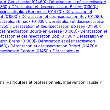
ard-Géovreissiat
(
01460
)
›
Dératisation et désinsectisation
1360
)
›
Dératisation et désinsectisation
Belley
(
01300
)
›
désinsectisation
Bénonces
(
01470
)
›
Dératisation et
nt
(
01500
)
›
Dératisation et désinsectisation
Bey
(
01290
)
›
ectisation
Birieux
(
01330
)
›
Dératisation et désinsectisation
1250
)
›
Dératisation et désinsectisation
Boissey
(
01190
)
›
désinsectisation
Bourg-en-Bresse
(
01000
)
›
Dératisation et
atisation et désinsectisation
Boz
(
01190
)
›
Dératisation et
ation
Brens
(
01300
)
›
Dératisation et désinsectisation
460
)
›
Dératisation et désinsectisation
Briord
(
01470
)
›
sectisation
Cerdon
(
01450
)
›
Dératisation et
ns. Particuliers et professionnels, intervention rapide 7