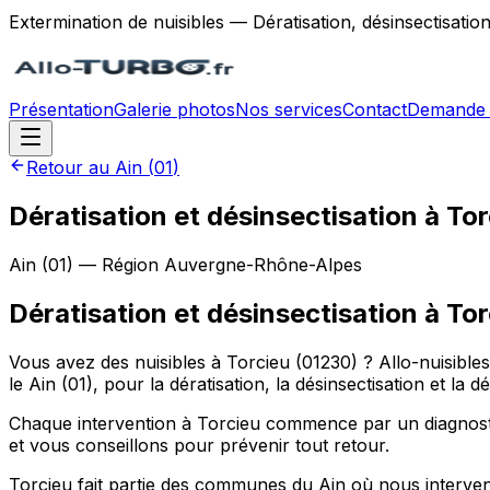
Extermination de nuisibles — Dératisation, désinsectisatio
Présentation
Galerie photos
Nos services
Contact
Demande 
Retour au
Ain
(
01
)
Dératisation et désinsectisation à To
Ain
(
01
) — Région
Auvergne-Rhône-Alpes
Dératisation et désinsectisation
à
Tor
Vous avez des nuisibles à Torcieu (01230) ? Allo-nuisib
le Ain (01), pour la dératisation, la désinsectisation et la
Chaque intervention à Torcieu commence par un diagnostic
et vous conseillons pour prévenir tout retour.
Torcieu fait partie des communes du Ain où nous intervenon