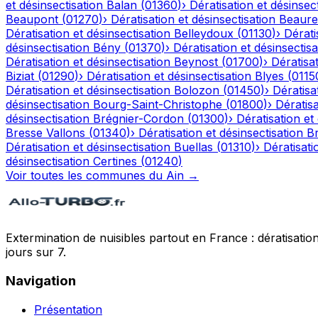
et désinsectisation
Balan
(
01360
)
›
Dératisation et désinsec
Beaupont
(
01270
)
›
Dératisation et désinsectisation
Beaure
Dératisation et désinsectisation
Belleydoux
(
01130
)
›
Dérati
désinsectisation
Bény
(
01370
)
›
Dératisation et désinsectisa
Dératisation et désinsectisation
Beynost
(
01700
)
›
Dératisat
Biziat
(
01290
)
›
Dératisation et désinsectisation
Blyes
(
0115
Dératisation et désinsectisation
Bolozon
(
01450
)
›
Dératisa
désinsectisation
Bourg-Saint-Christophe
(
01800
)
›
Dératisa
désinsectisation
Brégnier-Cordon
(
01300
)
›
Dératisation et
Bresse Vallons
(
01340
)
›
Dératisation et désinsectisation
Br
Dératisation et désinsectisation
Buellas
(
01310
)
›
Dératisati
désinsectisation
Certines
(
01240
)
Voir toutes les communes du
Ain
→
Extermination de nuisibles partout en France : dératisation,
jours sur 7.
Navigation
Présentation