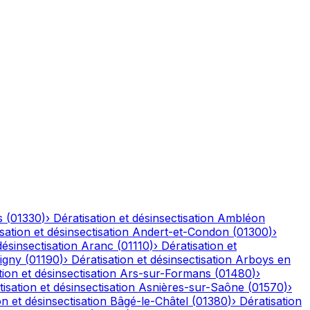
s
(
01330
)
›
Dératisation et désinsectisation
Ambléon
sation et désinsectisation
Andert-et-Condon
(
01300
)
›
désinsectisation
Aranc
(
01110
)
›
Dératisation et
igny
(
01190
)
›
Dératisation et désinsectisation
Arboys en
tion et désinsectisation
Ars-sur-Formans
(
01480
)
›
isation et désinsectisation
Asnières-sur-Saône
(
01570
)
›
on et désinsectisation
Bâgé-le-Châtel
(
01380
)
›
Dératisation