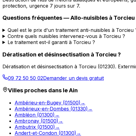
protection, urgence 7 jours sur 7.
Questions fréquentes —
Allo-nuisibles
à
Torcieu
Quel est le prix d'un traitement anti-nuisibles à Torcieu 
Contre quels nuisibles intervenez-vous à Torcieu ?
Le traitement est-il garanti à Torcieu ?
Dératisation et désinsectisation
à
Torcieu
?
Dératisation et désinsectisation
à
Torcieu
(
01230
).
Extermi
09 72 50 50 02
Demander un devis gratuit
Villes proches dans le
Ain
Ambérieu-en-Bugey
(
01500
)
→
Ambérieux-en-Dombes
(
01330
)
→
Ambléon
(
01300
)
→
Ambronay
(
01500
)
→
Ambutrix
(
01500
)
→
Andert-et-Condon
(
01300
)
→