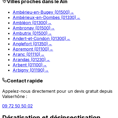
Villes proches dans le
Ain
Ambérieu-en-Bugey
(
01500
)
→
Ambérieux-en-Dombes
(
01330
)
→
Ambléon
(
01300
)
→
Ambronay
(
01500
)
→
Ambutrix
(
01500
)
→
Andert-et-Condon
(
01300
)
→
Anglefort
(
01350
)
→
Apremont
(
01100
)
→
Aranc
(
01110
)
→
Arandas
(
01230
)
→
Arbent
(
01100
)
→
Arbigny
(
01190
)
→
Contact rapide
Appelez-nous directement pour un devis gratuit depuis
Valserhône
:
09 72 50 50 02
Dératisation et désinsectisation