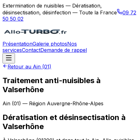
Extermination de nuisibles — Dératisation,
désinsectisation, désinfection — Toute la France
09 72
50 50 02
Présentation
Galerie photos
Nos
services
Contact
Demande de rappel
Retour au
Ain
(
01
)
Traitement anti-nuisibles à
Valserhône
Ain
(
01
) — Région
Auvergne-Rhône-Alpes
Dératisation et désinsectisation
à
Valserhône