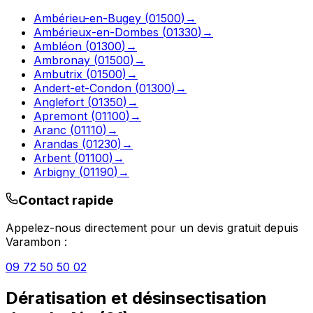
Ambérieu-en-Bugey
(
01500
)
→
Ambérieux-en-Dombes
(
01330
)
→
Ambléon
(
01300
)
→
Ambronay
(
01500
)
→
Ambutrix
(
01500
)
→
Andert-et-Condon
(
01300
)
→
Anglefort
(
01350
)
→
Apremont
(
01100
)
→
Aranc
(
01110
)
→
Arandas
(
01230
)
→
Arbent
(
01100
)
→
Arbigny
(
01190
)
→
Contact rapide
Appelez-nous directement pour un devis gratuit depuis
Varambon
:
09 72 50 50 02
Dératisation et désinsectisation