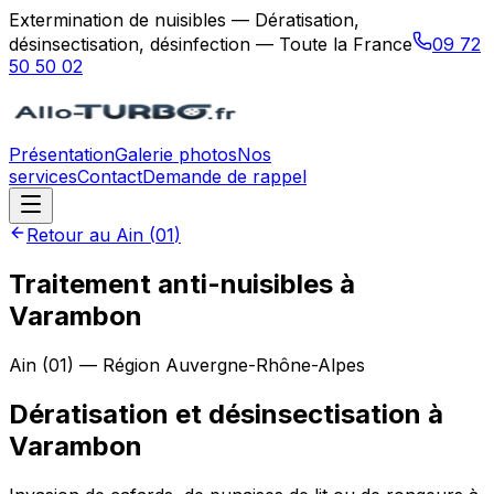
Extermination de nuisibles — Dératisation,
désinsectisation, désinfection — Toute la France
09 72
50 50 02
Présentation
Galerie photos
Nos
services
Contact
Demande de rappel
Retour au
Ain
(
01
)
Traitement anti-nuisibles à
Varambon
Ain
(
01
) — Région
Auvergne-Rhône-Alpes
Dératisation et désinsectisation
à
Varambon