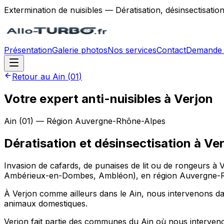
Extermination de nuisibles — Dératisation, désinsectisatio
Présentation
Galerie photos
Nos services
Contact
Demande 
Retour au
Ain
(
01
)
Votre expert anti-nuisibles à Verjon
Ain
(
01
) — Région
Auvergne-Rhône-Alpes
Dératisation et désinsectisation
à
Ver
Invasion de cafards, de punaises de lit ou de rongeurs à 
Ambérieux-en-Dombes, Ambléon), en région Auvergne-Rhôn
À Verjon comme ailleurs dans le Ain, nous intervenons da
animaux domestiques.
Verjon fait partie des communes du Ain où nous intervenons