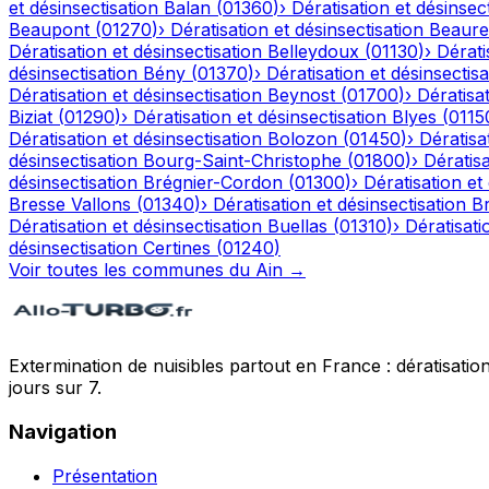
et désinsectisation
Balan
(
01360
)
›
Dératisation et désinsec
Beaupont
(
01270
)
›
Dératisation et désinsectisation
Beaure
Dératisation et désinsectisation
Belleydoux
(
01130
)
›
Dérati
désinsectisation
Bény
(
01370
)
›
Dératisation et désinsectisa
Dératisation et désinsectisation
Beynost
(
01700
)
›
Dératisat
Biziat
(
01290
)
›
Dératisation et désinsectisation
Blyes
(
0115
Dératisation et désinsectisation
Bolozon
(
01450
)
›
Dératisa
désinsectisation
Bourg-Saint-Christophe
(
01800
)
›
Dératisa
désinsectisation
Brégnier-Cordon
(
01300
)
›
Dératisation et
Bresse Vallons
(
01340
)
›
Dératisation et désinsectisation
Br
Dératisation et désinsectisation
Buellas
(
01310
)
›
Dératisati
désinsectisation
Certines
(
01240
)
Voir toutes les communes du
Ain
→
Extermination de nuisibles partout en France : dératisation,
jours sur 7.
Navigation
Présentation