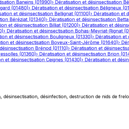
tisation
Baneins
(
01990
)
›
Dératisation et désinsectisation
Bé
gard
(
01480
)
›
Dératisation et désinsectisation
Béligneux
(
0
sation et désinsectisation
Bellignat
(
01100
)
›
Dératisation et 
tion
Béréziat
(
01340
)
›
Dératisation et désinsectisation
Betta
ion et désinsectisation
Billiat
(
01200
)
›
Dératisation et désins
0
)
›
Dératisation et désinsectisation
Bohas-Meyriat-Rignat
(
0
tion et désinsectisation
Bouligneux
(
01330
)
›
Dératisation et 
tion et désinsectisation
Boyeux-Saint-Jérôme
(
01640
)
›
Dér
 désinsectisation
Brénod
(
01110
)
›
Dératisation et désinsectis
essolles
(
01360
)
›
Dératisation et désinsectisation
Brion
(
01
on et désinsectisation
Ceignes
(
01430
)
›
Dératisation et désin
 désinsectisation, désinfection, destruction de nids de frelo