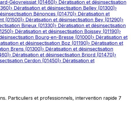
ard-Géovreissiat
(
01460
)
›
Dératisation et désinsectisation
1360
)
›
Dératisation et désinsectisation
Belley
(
01300
)
›
désinsectisation
Bénonces
(
01470
)
›
Dératisation et
nt
(
01500
)
›
Dératisation et désinsectisation
Bey
(
01290
)
›
ectisation
Birieux
(
01330
)
›
Dératisation et désinsectisation
1250
)
›
Dératisation et désinsectisation
Boissey
(
01190
)
›
désinsectisation
Bourg-en-Bresse
(
01000
)
›
Dératisation et
atisation et désinsectisation
Boz
(
01190
)
›
Dératisation et
ation
Brens
(
01300
)
›
Dératisation et désinsectisation
460
)
›
Dératisation et désinsectisation
Briord
(
01470
)
›
sectisation
Cerdon
(
01450
)
›
Dératisation et
ns. Particuliers et professionnels, intervention rapide 7