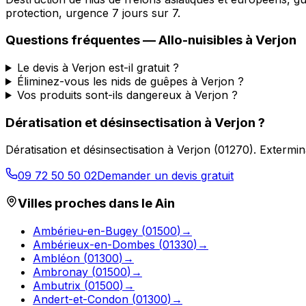
protection, urgence 7 jours sur 7.
Questions fréquentes —
Allo-nuisibles
à
Verjon
Le devis à Verjon est-il gratuit ?
Éliminez-vous les nids de guêpes à Verjon ?
Vos produits sont-ils dangereux à Verjon ?
Dératisation et désinsectisation
à
Verjon
?
Dératisation et désinsectisation
à
Verjon
(
01270
).
Extermin
09 72 50 50 02
Demander un devis gratuit
Villes proches dans le
Ain
Ambérieu-en-Bugey
(
01500
)
→
Ambérieux-en-Dombes
(
01330
)
→
Ambléon
(
01300
)
→
Ambronay
(
01500
)
→
Ambutrix
(
01500
)
→
Andert-et-Condon
(
01300
)
→