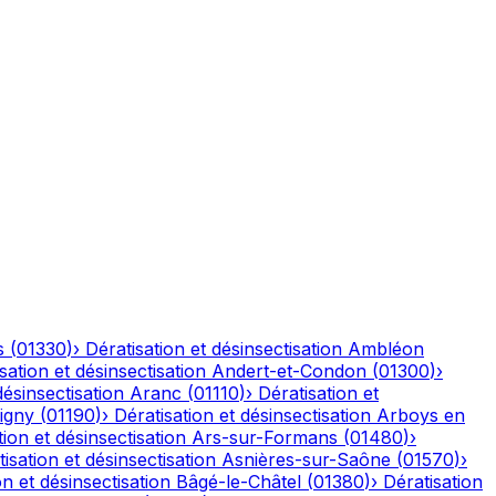
s
(
01330
)
›
Dératisation et désinsectisation
Ambléon
sation et désinsectisation
Andert-et-Condon
(
01300
)
›
désinsectisation
Aranc
(
01110
)
›
Dératisation et
igny
(
01190
)
›
Dératisation et désinsectisation
Arboys en
tion et désinsectisation
Ars-sur-Formans
(
01480
)
›
isation et désinsectisation
Asnières-sur-Saône
(
01570
)
›
on et désinsectisation
Bâgé-le-Châtel
(
01380
)
›
Dératisation