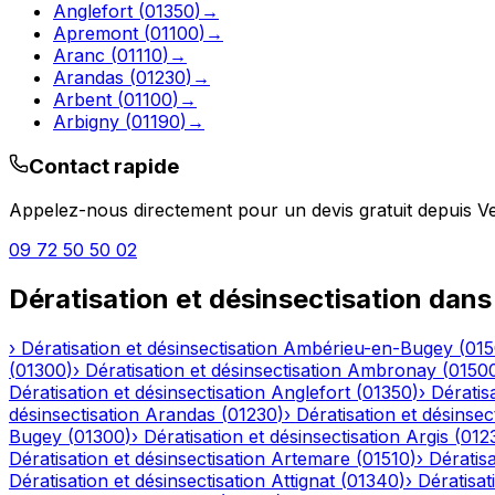
Anglefort
(
01350
)
→
Apremont
(
01100
)
→
Aranc
(
01110
)
→
Arandas
(
01230
)
→
Arbent
(
01100
)
→
Arbigny
(
01190
)
→
Contact rapide
Appelez-nous directement pour un devis gratuit depuis
V
09 72 50 50 02
Dératisation et désinsectisation
dans
›
Dératisation et désinsectisation
Ambérieu-en-Bugey
(
01
(
01300
)
›
Dératisation et désinsectisation
Ambronay
(
0150
Dératisation et désinsectisation
Anglefort
(
01350
)
›
Dératisa
désinsectisation
Arandas
(
01230
)
›
Dératisation et désinsec
Bugey
(
01300
)
›
Dératisation et désinsectisation
Argis
(
012
Dératisation et désinsectisation
Artemare
(
01510
)
›
Dératisa
Dératisation et désinsectisation
Attignat
(
01340
)
›
Dératisat