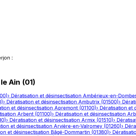
erjon
:
 le
Ain
(
01
)
500
)
›
Dératisation et désinsectisation
Ambérieux-en-Dombe
0
)
›
Dératisation et désinsectisation
Ambutrix
(
01500
)
›
Dérati
tion et désinsectisation
Apremont
(
01100
)
›
Dératisation et 
tisation
Arbent
(
01100
)
›
Dératisation et désinsectisation
Arb
30
)
›
Dératisation et désinsectisation
Armix
(
01510
)
›
Dératisa
tion et désinsectisation
Arvière-en-Valromey
(
01260
)
›
Dérat
ion et désinsectisation
Bâgé-Dommartin
(
01380
)
›
Dératisati