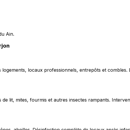
du Ain.
rjon
ns logements, locaux professionnels, entrepôts et combles.
de lit, mites, fourmis et autres insectes rampants. Interven
uêpes, abeilles. Désinfection complète de locaux après infe