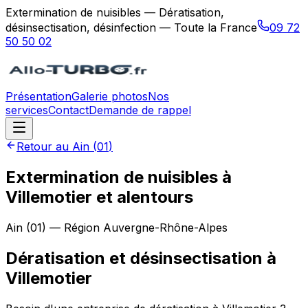
Extermination de nuisibles — Dératisation,
désinsectisation, désinfection — Toute la France
09 72
50 50 02
Présentation
Galerie photos
Nos
services
Contact
Demande de rappel
Retour au
Ain
(
01
)
Extermination de nuisibles à
Villemotier et alentours
Ain
(
01
) — Région
Auvergne-Rhône-Alpes
Dératisation et désinsectisation
à
Villemotier