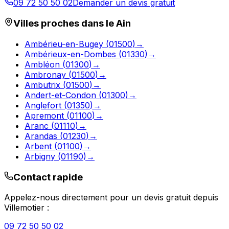
09 72 50 50 02
Demander un devis gratuit
Villes proches dans le
Ain
Ambérieu-en-Bugey
(
01500
)
→
Ambérieux-en-Dombes
(
01330
)
→
Ambléon
(
01300
)
→
Ambronay
(
01500
)
→
Ambutrix
(
01500
)
→
Andert-et-Condon
(
01300
)
→
Anglefort
(
01350
)
→
Apremont
(
01100
)
→
Aranc
(
01110
)
→
Arandas
(
01230
)
→
Arbent
(
01100
)
→
Arbigny
(
01190
)
→
Contact rapide
Appelez-nous directement pour un devis gratuit depuis
Villemotier
:
09 72 50 50 02