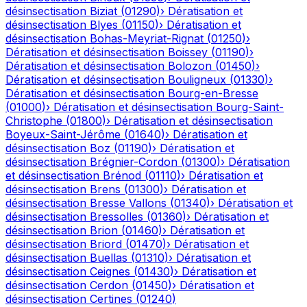
désinsectisation
Biziat
(
01290
)
›
Dératisation et
désinsectisation
Blyes
(
01150
)
›
Dératisation et
désinsectisation
Bohas-Meyriat-Rignat
(
01250
)
›
Dératisation et désinsectisation
Boissey
(
01190
)
›
Dératisation et désinsectisation
Bolozon
(
01450
)
›
Dératisation et désinsectisation
Bouligneux
(
01330
)
›
Dératisation et désinsectisation
Bourg-en-Bresse
(
01000
)
›
Dératisation et désinsectisation
Bourg-Saint-
Christophe
(
01800
)
›
Dératisation et désinsectisation
Boyeux-Saint-Jérôme
(
01640
)
›
Dératisation et
désinsectisation
Boz
(
01190
)
›
Dératisation et
désinsectisation
Brégnier-Cordon
(
01300
)
›
Dératisation
et désinsectisation
Brénod
(
01110
)
›
Dératisation et
désinsectisation
Brens
(
01300
)
›
Dératisation et
désinsectisation
Bresse Vallons
(
01340
)
›
Dératisation et
désinsectisation
Bressolles
(
01360
)
›
Dératisation et
désinsectisation
Brion
(
01460
)
›
Dératisation et
désinsectisation
Briord
(
01470
)
›
Dératisation et
désinsectisation
Buellas
(
01310
)
›
Dératisation et
désinsectisation
Ceignes
(
01430
)
›
Dératisation et
désinsectisation
Cerdon
(
01450
)
›
Dératisation et
désinsectisation
Certines
(
01240
)