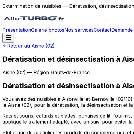
Extermination de nuisibles — Dératisation, désinsectisatio
Présentation
Galerie photos
Nos services
Contact
Demande 
Retour au
Aisne
(
02
)
Dératisation et désinsectisation à Ais
Aisne
(
02
) — Région
Hauts-de-France
Dératisation et désinsectisation
à
Ais
Vous avez des nuisibles à Aisonville-et-Bernoville (02110)
le Aisne (02), pour la dératisation, la désinsectisation et
Rats et souris, cafards et blattes, punaises de lit, fourmis,
applique le traitement adapté, avec un suivi pour éviter la 
Plutôt que de multiplier les produits du commerce peu effi