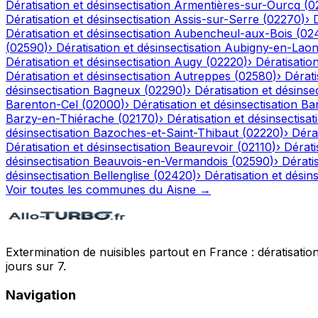
Dératisation et désinsectisation
Armentières-sur-Ourcq
(
0
Dératisation et désinsectisation
Assis-sur-Serre
(
02270
)
›
Dératisation et désinsectisation
Aubencheul-aux-Bois
(
02
(
02590
)
›
Dératisation et désinsectisation
Aubigny-en-Laon
Dératisation et désinsectisation
Augy
(
02220
)
›
Dératisation
Dératisation et désinsectisation
Autreppes
(
02580
)
›
Dérati
désinsectisation
Bagneux
(
02290
)
›
Dératisation et désinsec
Barenton-Cel
(
02000
)
›
Dératisation et désinsectisation
Ba
Barzy-en-Thiérache
(
02170
)
›
Dératisation et désinsectisat
désinsectisation
Bazoches-et-Saint-Thibaut
(
02220
)
›
Dérat
Dératisation et désinsectisation
Beaurevoir
(
02110
)
›
Dérati
désinsectisation
Beauvois-en-Vermandois
(
02590
)
›
Dératis
désinsectisation
Bellenglise
(
02420
)
›
Dératisation et désins
Voir toutes les communes du
Aisne
→
Extermination de nuisibles partout en France : dératisation,
jours sur 7.
Navigation