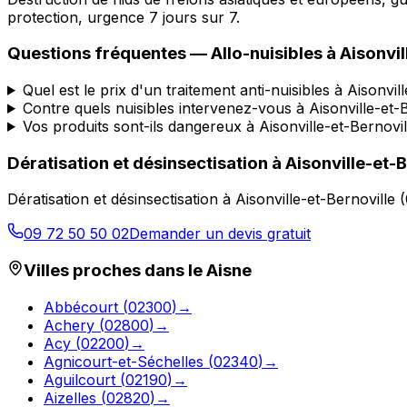
protection, urgence 7 jours sur 7.
Questions fréquentes —
Allo-nuisibles
à
Aisonvil
Quel est le prix d'un traitement anti-nuisibles à Aisonvil
Contre quels nuisibles intervenez-vous à Aisonville-et-B
Vos produits sont-ils dangereux à Aisonville-et-Bernovil
Dératisation et désinsectisation
à
Aisonville-et-B
Dératisation et désinsectisation
à
Aisonville-et-Bernoville
(
09 72 50 50 02
Demander un devis gratuit
Villes proches dans le
Aisne
Abbécourt
(
02300
)
→
Achery
(
02800
)
→
Acy
(
02200
)
→
Agnicourt-et-Séchelles
(
02340
)
→
Aguilcourt
(
02190
)
→
Aizelles
(
02820
)
→