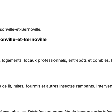
sonville-et-Bernoville.
sonville-et-Bernoville
ns logements, locaux professionnels, entrepôts et combles.
de lit, mites, fourmis et autres insectes rampants. Interven
uêpes, abeilles. Désinfection complète de locaux après infe