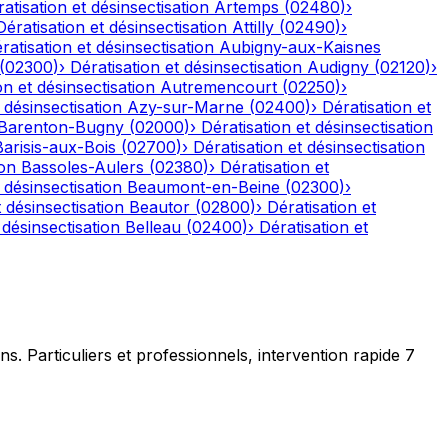
atisation et désinsectisation
Artemps
(
02480
)
›
Dératisation et désinsectisation
Attilly
(
02490
)
›
ratisation et désinsectisation
Aubigny-aux-Kaisnes
(
02300
)
›
Dératisation et désinsectisation
Audigny
(
02120
)
›
on et désinsectisation
Autremencourt
(
02250
)
›
 désinsectisation
Azy-sur-Marne
(
02400
)
›
Dératisation et
Barenton-Bugny
(
02000
)
›
Dératisation et désinsectisation
Barisis-aux-Bois
(
02700
)
›
Dératisation et désinsectisation
ion
Bassoles-Aulers
(
02380
)
›
Dératisation et
 désinsectisation
Beaumont-en-Beine
(
02300
)
›
t désinsectisation
Beautor
(
02800
)
›
Dératisation et
 désinsectisation
Belleau
(
02400
)
›
Dératisation et
ns. Particuliers et professionnels, intervention rapide 7