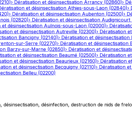
2210
)
›
Dératisation et désinsectisation
Arrancy
(
02860
)
›
Dér
Dératisation et désinsectisation
Athies-sous-Laon
(
02840
)
›
420
)
›
Dératisation et désinsectisation
Aubenton
(
02500
)
›
Dé
nois
(
02820
)
›
Dératisation et désinsectisation
Audignicourt
 et désinsectisation
Aulnois-sous-Laon
(
02000
)
›
Dératisati
sation et désinsectisation
Autreville
(
02300
)
›
Dératisation et
tisation
Bancigny
(
02140
)
›
Dératisation et désinsectisation
renton-sur-Serre
(
02270
)
›
Dératisation et désinsectisation
ion
Barzy-sur-Marne
(
02850
)
›
Dératisation et désinsectisat
isation et désinsectisation
Beaumé
(
02500
)
›
Dératisation et
sation et désinsectisation
Beaurieux
(
02160
)
›
Dératisation e
ation et désinsectisation
Becquigny
(
02110
)
›
Dératisation et
ectisation
Belleu
(
02200
)
 désinsectisation, désinfection, destruction de nids de frelo