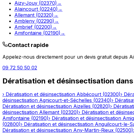
Aizy-Jouy
(
02370
)
→
Alaincourt
(
02240
)
→
Allemant
(
02320
)
→
Ambleny
(
02290
)
→
Ambrief
(
02200
)
→
Amifontaine
(
02190
)
→
Contact rapide
Appelez-nous directement pour un devis gratuit depuis
Ai
09 72 50 50 02
Dératisation et désinsectisation
dans
›
Dératisation et désinsectisation
Abbécourt
(
02300
)
›
Déra
désinsectisation
Agnicourt-et-Séchelles
(
02340
)
›
Dératisa
Dératisation et désinsectisation
Aizelles
(
02820
)
›
Dératisat
désinsectisation
Allemant
(
02320
)
›
Dératisation et désinsec
Amifontaine
(
02190
)
›
Dératisation et désinsectisation
Amig
(
02800
)
›
Dératisation et désinsectisation
Anguilcourt-le-S
Dératisation et désinsectisation
Any-Martin-Rieux
(
02500
)