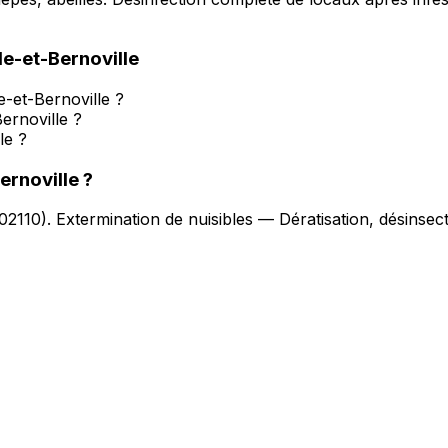
le-et-Bernoville
le-et-Bernoville ?
ernoville ?
le ?
ernoville
?
02110
).
Extermination de nuisibles — Dératisation, désinsec