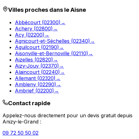
Villes proches dans le
Aisne
Abbécourt
(
02300
)
→
Achery
(
02800
)
→
Acy
(
02200
)
→
Agnicourt-et-Séchelles
(
02340
)
→
Aguilcourt
(
02190
)
→
Aisonville-et-Bernoville
(
02110
)
→
Aizelles
(
02820
)
→
Aizy-Jouy
(
02370
)
→
Alaincourt
(
02240
)
→
Allemant
(
02320
)
→
Ambleny
(
02290
)
→
Ambrief
(
02200
)
→
Contact rapide
Appelez-nous directement pour un devis gratuit depuis
Anizy-le-Grand
:
09 72 50 50 02