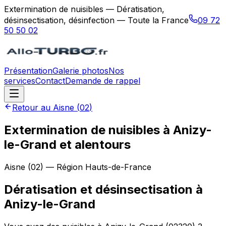
Extermination de nuisibles — Dératisation,
désinsectisation, désinfection — Toute la France
09 72
50 50 02
Présentation
Galerie photos
Nos
services
Contact
Demande de rappel
Retour au
Aisne
(
02
)
Extermination de nuisibles à Anizy-
le-Grand et alentours
Aisne
(
02
) — Région
Hauts-de-France
Dératisation et désinsectisation
à
Anizy-le-Grand