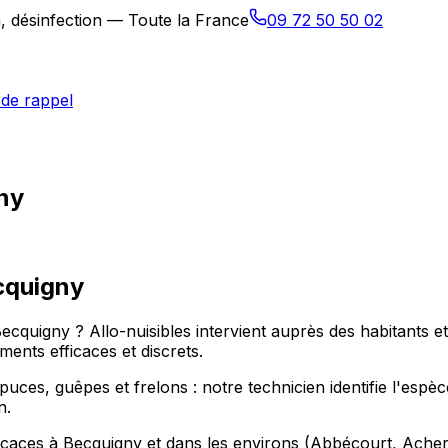
n, désinfection — Toute la France
09 72 50 50 02
de rappel
gny
cquigny
 Becquigny ? Allo-nuisibles intervient auprès des habitant
ents efficaces et discrets.
, puces, guêpes et frelons : notre technicien identifie l'espè
n.
icaces à Becquigny et dans les environs (Abbécourt, Achery