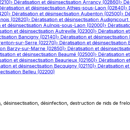
2210
)
›
Dératisation et désinsectisation
Arrancy
(
02860
)
›
Dér
Dératisation et désinsectisation
Athies-sous-Laon
(
02840
)
›
420
)
›
Dératisation et désinsectisation
Aubenton
(
02500
)
›
Dé
nois
(
02820
)
›
Dératisation et désinsectisation
Audignicourt
 et désinsectisation
Aulnois-sous-Laon
(
02000
)
›
Dératisati
sation et désinsectisation
Autreville
(
02300
)
›
Dératisation et
tisation
Bancigny
(
02140
)
›
Dératisation et désinsectisation
renton-sur-Serre
(
02270
)
›
Dératisation et désinsectisation
ion
Barzy-sur-Marne
(
02850
)
›
Dératisation et désinsectisat
isation et désinsectisation
Beaumé
(
02500
)
›
Dératisation et
sation et désinsectisation
Beaurieux
(
02160
)
›
Dératisation e
ation et désinsectisation
Becquigny
(
02110
)
›
Dératisation et
ectisation
Belleu
(
02200
)
 désinsectisation, désinfection, destruction de nids de frelo