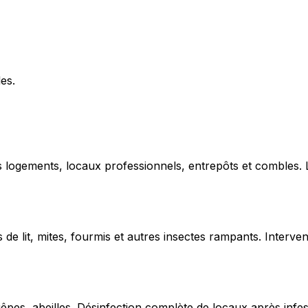
les.
ns logements, locaux professionnels, entrepôts et combles.
de lit, mites, fourmis et autres insectes rampants. Interven
uêpes, abeilles. Désinfection complète de locaux après infe