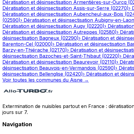
Dératisation et désinsectisation
Armentières-sur-Ourcq
(
0
Dératisation et désinsectisation
Assis-sur-Serre
(
02270
)
›
Dératisation et désinsectisation
Aubencheul-aux-Bois
(
02
(
02590
)
›
Dératisation et désinsectisation
Aubigny-en-Laon
Dératisation et désinsectisation
Augy
(
02220
)
›
Dératisation
Dératisation et désinsectisation
Autreppes
(
02580
)
›
Dérati
désinsectisation
Bagneux
(
02290
)
›
Dératisation et désinsec
Barenton-Cel
(
02000
)
›
Dératisation et désinsectisation
Ba
Barzy-en-Thiérache
(
02170
)
›
Dératisation et désinsectisat
désinsectisation
Bazoches-et-Saint-Thibaut
(
02220
)
›
Dérat
Dératisation et désinsectisation
Beaurevoir
(
02110
)
›
Dérati
désinsectisation
Beauvois-en-Vermandois
(
02590
)
›
Dératis
désinsectisation
Bellenglise
(
02420
)
›
Dératisation et désins
Voir toutes les communes du
Aisne
→
Extermination de nuisibles partout en France : dératisation,
jours sur 7.
Navigation