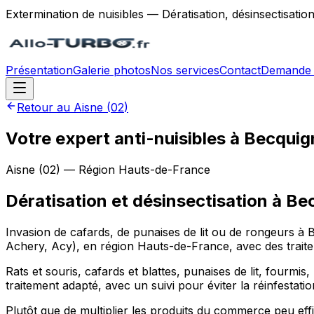
Extermination de nuisibles — Dératisation, désinsectisatio
Présentation
Galerie photos
Nos services
Contact
Demande 
Retour au
Aisne
(
02
)
Votre expert anti-nuisibles à Becqui
Aisne
(
02
) — Région
Hauts-de-France
Dératisation et désinsectisation
à
Be
Invasion de cafards, de punaises de lit ou de rongeurs à
Achery, Acy), en région Hauts-de-France, avec des traitem
Rats et souris, cafards et blattes, punaises de lit, fourmis
traitement adapté, avec un suivi pour éviter la réinfestatio
Plutôt que de multiplier les produits du commerce peu eff