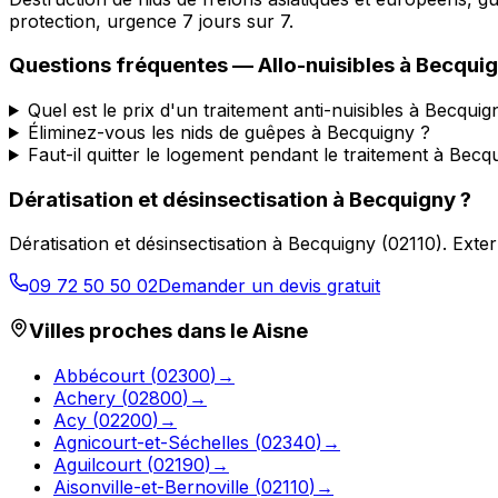
protection, urgence 7 jours sur 7.
Questions fréquentes —
Allo-nuisibles
à
Becqui
Quel est le prix d'un traitement anti-nuisibles à Becquig
Éliminez-vous les nids de guêpes à Becquigny ?
Faut-il quitter le logement pendant le traitement à Becq
Dératisation et désinsectisation
à
Becquigny
?
Dératisation et désinsectisation
à
Becquigny
(
02110
).
Exter
09 72 50 50 02
Demander un devis gratuit
Villes proches dans le
Aisne
Abbécourt
(
02300
)
→
Achery
(
02800
)
→
Acy
(
02200
)
→
Agnicourt-et-Séchelles
(
02340
)
→
Aguilcourt
(
02190
)
→
Aisonville-et-Bernoville
(
02110
)
→