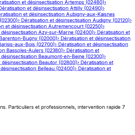
atisation et désinsectisation
Artemps
(
02480
)
›
Dératisation et désinsectisation
Attilly
(
02490
)
›
ratisation et désinsectisation
Aubigny-aux-Kaisnes
(
02300
)
›
Dératisation et désinsectisation
Audigny
(
02120
)
›
on et désinsectisation
Autremencourt
(
02250
)
›
 désinsectisation
Azy-sur-Marne
(
02400
)
›
Dératisation et
Barenton-Bugny
(
02000
)
›
Dératisation et désinsectisation
Barisis-aux-Bois
(
02700
)
›
Dératisation et désinsectisation
ion
Bassoles-Aulers
(
02380
)
›
Dératisation et
 désinsectisation
Beaumont-en-Beine
(
02300
)
›
t désinsectisation
Beautor
(
02800
)
›
Dératisation et
 désinsectisation
Belleau
(
02400
)
›
Dératisation et
ns. Particuliers et professionnels, intervention rapide 7