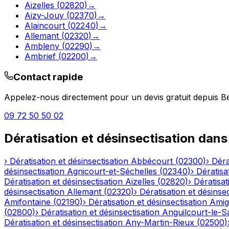
Aizelles
(
02820
)
→
Aizy-Jouy
(
02370
)
→
Alaincourt
(
02240
)
→
Allemant
(
02320
)
→
Ambleny
(
02290
)
→
Ambrief
(
02200
)
→
Contact rapide
Appelez-nous directement pour un devis gratuit depuis
B
09 72 50 50 02
Dératisation et désinsectisation
dans
›
Dératisation et désinsectisation
Abbécourt
(
02300
)
›
Déra
désinsectisation
Agnicourt-et-Séchelles
(
02340
)
›
Dératisa
Dératisation et désinsectisation
Aizelles
(
02820
)
›
Dératisat
désinsectisation
Allemant
(
02320
)
›
Dératisation et désinsec
Amifontaine
(
02190
)
›
Dératisation et désinsectisation
Amig
(
02800
)
›
Dératisation et désinsectisation
Anguilcourt-le-S
Dératisation et désinsectisation
Any-Martin-Rieux
(
02500
)