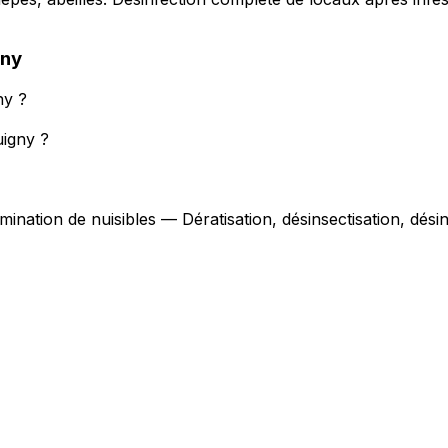
gny
ny ?
uigny ?
mination de nuisibles — Dératisation, désinsectisation, dés