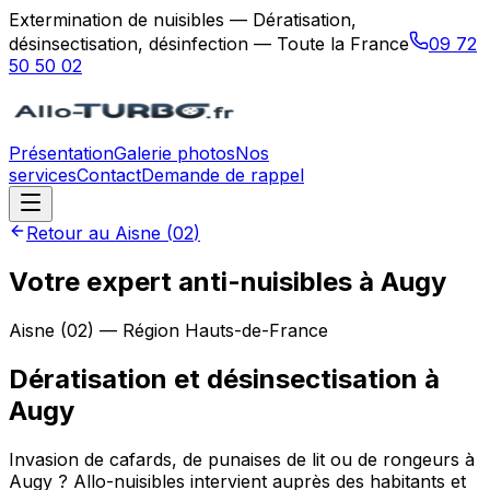
Extermination de nuisibles — Dératisation,
désinsectisation, désinfection — Toute la France
09 72
50 50 02
Présentation
Galerie photos
Nos
services
Contact
Demande de rappel
Retour au
Aisne
(
02
)
Votre expert anti-nuisibles à Augy
Aisne
(
02
) — Région
Hauts-de-France
Dératisation et désinsectisation
à
Augy
Invasion de cafards, de punaises de lit ou de rongeurs à
Augy ? Allo-nuisibles intervient auprès des habitants et