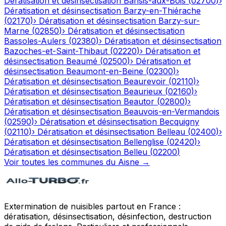
Dératisation et désinsectisation
Barisis-aux-Bois
(
02700
)
›
Dératisation et désinsectisation
Barzy-en-Thiérache
(
02170
)
›
Dératisation et désinsectisation
Barzy-sur-
Marne
(
02850
)
›
Dératisation et désinsectisation
Bassoles-Aulers
(
02380
)
›
Dératisation et désinsectisation
Bazoches-et-Saint-Thibaut
(
02220
)
›
Dératisation et
désinsectisation
Beaumé
(
02500
)
›
Dératisation et
désinsectisation
Beaumont-en-Beine
(
02300
)
›
Dératisation et désinsectisation
Beaurevoir
(
02110
)
›
Dératisation et désinsectisation
Beaurieux
(
02160
)
›
Dératisation et désinsectisation
Beautor
(
02800
)
›
Dératisation et désinsectisation
Beauvois-en-Vermandois
(
02590
)
›
Dératisation et désinsectisation
Becquigny
(
02110
)
›
Dératisation et désinsectisation
Belleau
(
02400
)
›
Dératisation et désinsectisation
Bellenglise
(
02420
)
›
Dératisation et désinsectisation
Belleu
(
02200
)
Voir toutes les communes du
Aisne
→
Extermination de nuisibles partout en France :
dératisation, désinsectisation, désinfection, destruction