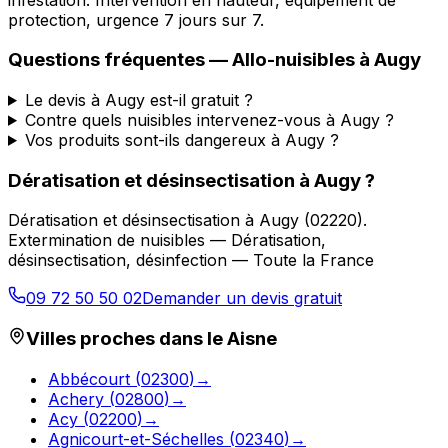
protection, urgence 7 jours sur 7.
Questions fréquentes —
Allo-nuisibles
à
Augy
Le devis à Augy est-il gratuit ?
Contre quels nuisibles intervenez-vous à Augy ?
Vos produits sont-ils dangereux à Augy ?
Dératisation et désinsectisation
à
Augy
?
Dératisation et désinsectisation
à
Augy
(
02220
).
Extermination de nuisibles — Dératisation,
désinsectisation, désinfection — Toute la France
09 72 50 50 02
Demander un devis gratuit
Villes proches dans le
Aisne
Abbécourt
(
02300
)
→
Achery
(
02800
)
→
Acy
(
02200
)
→
Agnicourt-et-Séchelles
(
02340
)
→