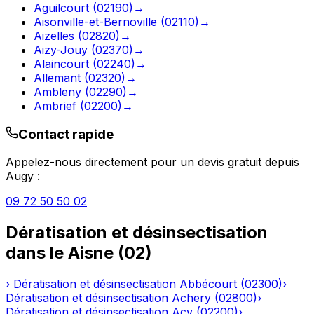
Aguilcourt
(
02190
)
→
Aisonville-et-Bernoville
(
02110
)
→
Aizelles
(
02820
)
→
Aizy-Jouy
(
02370
)
→
Alaincourt
(
02240
)
→
Allemant
(
02320
)
→
Ambleny
(
02290
)
→
Ambrief
(
02200
)
→
Contact rapide
Appelez-nous directement pour un devis gratuit depuis
Augy
:
09 72 50 50 02
Dératisation et désinsectisation
dans le
Aisne
(
02
)
›
Dératisation et désinsectisation
Abbécourt
(
02300
)
›
Dératisation et désinsectisation
Achery
(
02800
)
›
Dératisation et désinsectisation
Acy
(
02200
)
›