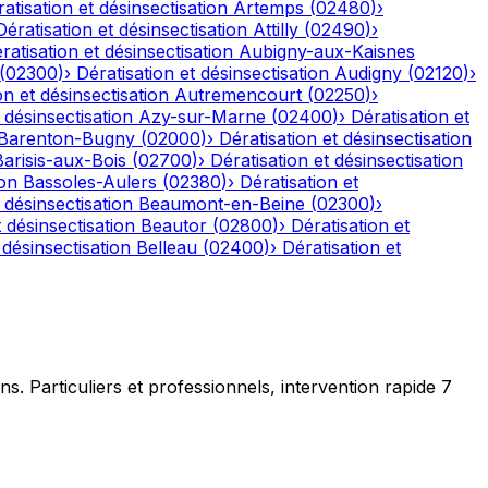
atisation et désinsectisation
Artemps
(
02480
)
›
Dératisation et désinsectisation
Attilly
(
02490
)
›
ratisation et désinsectisation
Aubigny-aux-Kaisnes
(
02300
)
›
Dératisation et désinsectisation
Audigny
(
02120
)
›
on et désinsectisation
Autremencourt
(
02250
)
›
 désinsectisation
Azy-sur-Marne
(
02400
)
›
Dératisation et
Barenton-Bugny
(
02000
)
›
Dératisation et désinsectisation
Barisis-aux-Bois
(
02700
)
›
Dératisation et désinsectisation
ion
Bassoles-Aulers
(
02380
)
›
Dératisation et
 désinsectisation
Beaumont-en-Beine
(
02300
)
›
t désinsectisation
Beautor
(
02800
)
›
Dératisation et
 désinsectisation
Belleau
(
02400
)
›
Dératisation et
ns. Particuliers et professionnels, intervention rapide 7