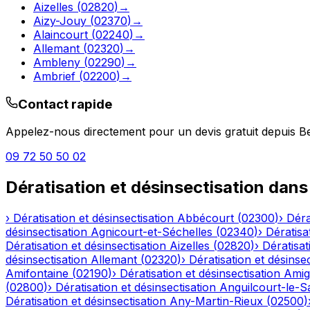
Aizelles
(
02820
)
→
Aizy-Jouy
(
02370
)
→
Alaincourt
(
02240
)
→
Allemant
(
02320
)
→
Ambleny
(
02290
)
→
Ambrief
(
02200
)
→
Contact rapide
Appelez-nous directement pour un devis gratuit depuis
B
09 72 50 50 02
Dératisation et désinsectisation
dans
›
Dératisation et désinsectisation
Abbécourt
(
02300
)
›
Déra
désinsectisation
Agnicourt-et-Séchelles
(
02340
)
›
Dératisa
Dératisation et désinsectisation
Aizelles
(
02820
)
›
Dératisat
désinsectisation
Allemant
(
02320
)
›
Dératisation et désinsec
Amifontaine
(
02190
)
›
Dératisation et désinsectisation
Amig
(
02800
)
›
Dératisation et désinsectisation
Anguilcourt-le-S
Dératisation et désinsectisation
Any-Martin-Rieux
(
02500
)