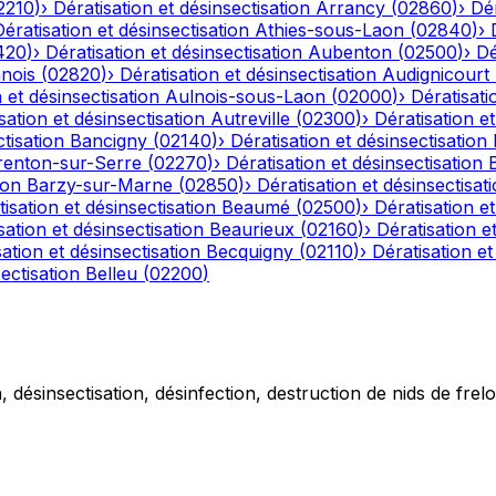
2210
)
›
Dératisation et désinsectisation
Arrancy
(
02860
)
›
Dér
Dératisation et désinsectisation
Athies-sous-Laon
(
02840
)
›
420
)
›
Dératisation et désinsectisation
Aubenton
(
02500
)
›
Dé
nois
(
02820
)
›
Dératisation et désinsectisation
Audignicourt
 et désinsectisation
Aulnois-sous-Laon
(
02000
)
›
Dératisati
sation et désinsectisation
Autreville
(
02300
)
›
Dératisation et
tisation
Bancigny
(
02140
)
›
Dératisation et désinsectisation
renton-sur-Serre
(
02270
)
›
Dératisation et désinsectisation
ion
Barzy-sur-Marne
(
02850
)
›
Dératisation et désinsectisat
isation et désinsectisation
Beaumé
(
02500
)
›
Dératisation et
sation et désinsectisation
Beaurieux
(
02160
)
›
Dératisation e
ation et désinsectisation
Becquigny
(
02110
)
›
Dératisation et
ectisation
Belleu
(
02200
)
 désinsectisation, désinfection, destruction de nids de frelo