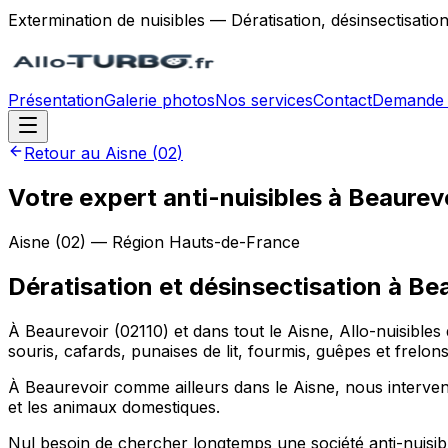
Extermination de nuisibles — Dératisation, désinsectisatio
Présentation
Galerie photos
Nos services
Contact
Demande 
Retour au
Aisne
(
02
)
Votre expert anti-nuisibles à Beaurev
Aisne
(
02
) — Région
Hauts-de-France
Dératisation et désinsectisation
à
Bea
À Beaurevoir (02110) et dans tout le Aisne, Allo-nuisibles
souris, cafards, punaises de lit, fourmis, guêpes et frel
À Beaurevoir comme ailleurs dans le Aisne, nous interve
et les animaux domestiques.
Nul besoin de chercher longtemps une société anti-nuisible