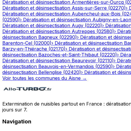
Dératisation et désinsectisation
Armentières-sur-Ourcq
(
0
Dératisation et désinsectisation
Assis-sur-Serre
(
02270
)
›
Dératisation et désinsectisation
Aubencheul-aux-Bois
(
02
(
02590
)
›
Dératisation et désinsectisation
Aubigny-en-Laon
Dératisation et désinsectisation
Augy
(
02220
)
›
Dératisation
Dératisation et désinsectisation
Autreppes
(
02580
)
›
Dérati
désinsectisation
Bagneux
(
02290
)
›
Dératisation et désinsec
Barenton-Cel
(
02000
)
›
Dératisation et désinsectisation
Ba
Barzy-en-Thiérache
(
02170
)
›
Dératisation et désinsectisat
désinsectisation
Bazoches-et-Saint-Thibaut
(
02220
)
›
Dérat
Dératisation et désinsectisation
Beaurevoir
(
02110
)
›
Dérati
désinsectisation
Beauvois-en-Vermandois
(
02590
)
›
Dératis
désinsectisation
Bellenglise
(
02420
)
›
Dératisation et désins
Voir toutes les communes du
Aisne
→
Extermination de nuisibles partout en France : dératisation,
jours sur 7.
Navigation