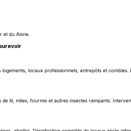
r et du Aisne.
eaurevoir
ns logements, locaux professionnels, entrepôts et combles.
de lit, mites, fourmis et autres insectes rampants. Interven
uêpes, abeilles. Désinfection complète de locaux après infe