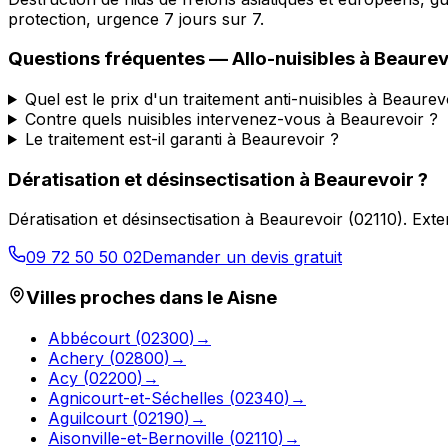
protection, urgence 7 jours sur 7.
Questions fréquentes —
Allo-nuisibles
à
Beaurev
Quel est le prix d'un traitement anti-nuisibles à Beaurev
Contre quels nuisibles intervenez-vous à Beaurevoir ?
Le traitement est-il garanti à Beaurevoir ?
Dératisation et désinsectisation
à
Beaurevoir
?
Dératisation et désinsectisation
à
Beaurevoir
(
02110
).
Exte
09 72 50 50 02
Demander un devis gratuit
Villes proches dans le
Aisne
Abbécourt
(
02300
)
→
Achery
(
02800
)
→
Acy
(
02200
)
→
Agnicourt-et-Séchelles
(
02340
)
→
Aguilcourt
(
02190
)
→
Aisonville-et-Bernoville
(
02110
)
→