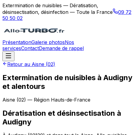
Extermination de nuisibles — Dératisation,
désinsectisation, désinfection — Toute la France
09 72
50 50 02
Présentation
Galerie photos
Nos
services
Contact
Demande de rappel
Retour au
Aisne
(
02
)
Extermination de nuisibles à Audigny
et alentours
Aisne
(
02
) — Région
Hauts-de-France
Dératisation et désinsectisation
à
Audigny