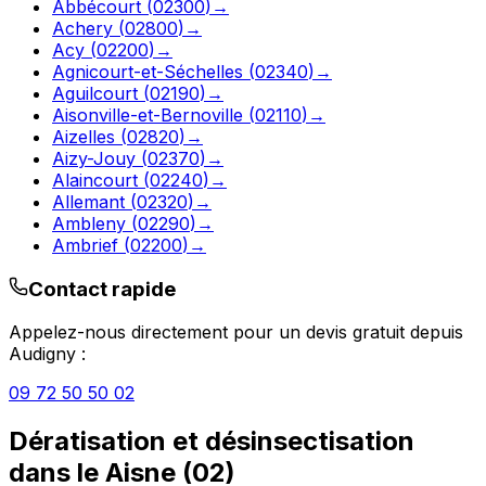
Abbécourt
(
02300
)
→
Achery
(
02800
)
→
Acy
(
02200
)
→
Agnicourt-et-Séchelles
(
02340
)
→
Aguilcourt
(
02190
)
→
Aisonville-et-Bernoville
(
02110
)
→
Aizelles
(
02820
)
→
Aizy-Jouy
(
02370
)
→
Alaincourt
(
02240
)
→
Allemant
(
02320
)
→
Ambleny
(
02290
)
→
Ambrief
(
02200
)
→
Contact rapide
Appelez-nous directement pour un devis gratuit depuis
Audigny
:
09 72 50 50 02
Dératisation et désinsectisation
dans le
Aisne
(
02
)