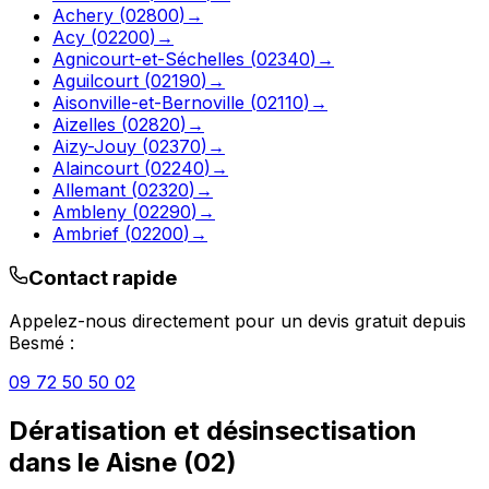
Achery
(
02800
)
→
Acy
(
02200
)
→
Agnicourt-et-Séchelles
(
02340
)
→
Aguilcourt
(
02190
)
→
Aisonville-et-Bernoville
(
02110
)
→
Aizelles
(
02820
)
→
Aizy-Jouy
(
02370
)
→
Alaincourt
(
02240
)
→
Allemant
(
02320
)
→
Ambleny
(
02290
)
→
Ambrief
(
02200
)
→
Contact rapide
Appelez-nous directement pour un devis gratuit depuis
Besmé
:
09 72 50 50 02
Dératisation et désinsectisation
dans le
Aisne
(
02
)