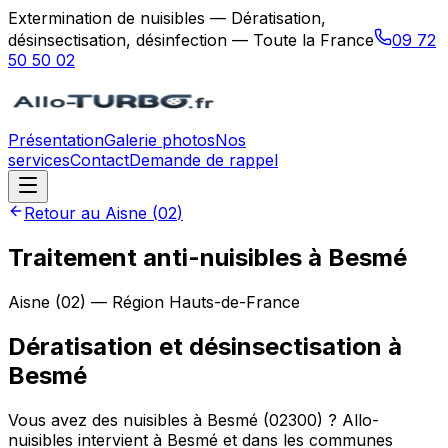
Extermination de nuisibles — Dératisation,
désinsectisation, désinfection — Toute la France
09 72
50 50 02
Présentation
Galerie photos
Nos
services
Contact
Demande de rappel
Retour au
Aisne
(
02
)
Traitement anti-nuisibles à Besmé
Aisne
(
02
) — Région
Hauts-de-France
Dératisation et désinsectisation
à
Besmé
Vous avez des nuisibles à Besmé (02300) ? Allo-
nuisibles intervient à Besmé et dans les communes