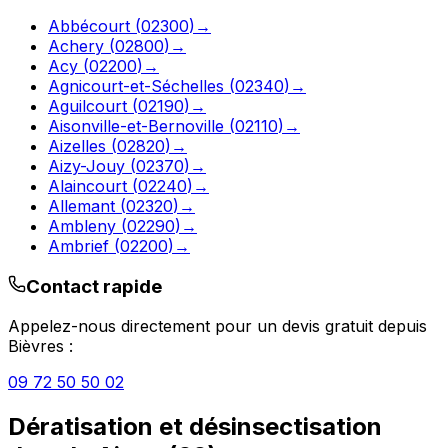
Abbécourt
(
02300
)
→
Achery
(
02800
)
→
Acy
(
02200
)
→
Agnicourt-et-Séchelles
(
02340
)
→
Aguilcourt
(
02190
)
→
Aisonville-et-Bernoville
(
02110
)
→
Aizelles
(
02820
)
→
Aizy-Jouy
(
02370
)
→
Alaincourt
(
02240
)
→
Allemant
(
02320
)
→
Ambleny
(
02290
)
→
Ambrief
(
02200
)
→
Contact rapide
Appelez-nous directement pour un devis gratuit depuis
Bièvres
:
09 72 50 50 02
Dératisation et désinsectisation