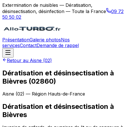
Extermination de nuisibles — Dératisation,
désinsectisation, désinfection — Toute la France
09 72
50 50 02
Présentation
Galerie photos
Nos
services
Contact
Demande de rappel
Retour au
Aisne
(
02
)
Dératisation et désinsectisation à
Bièvres (02860)
Aisne
(
02
) — Région
Hauts-de-France
Dératisation et désinsectisation
à
Bièvres