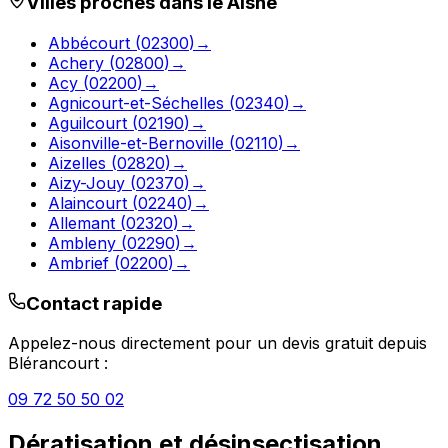
Villes proches dans le
Aisne
Abbécourt
(
02300
)
→
Achery
(
02800
)
→
Acy
(
02200
)
→
Agnicourt-et-Séchelles
(
02340
)
→
Aguilcourt
(
02190
)
→
Aisonville-et-Bernoville
(
02110
)
→
Aizelles
(
02820
)
→
Aizy-Jouy
(
02370
)
→
Alaincourt
(
02240
)
→
Allemant
(
02320
)
→
Ambleny
(
02290
)
→
Ambrief
(
02200
)
→
Contact rapide
Appelez-nous directement pour un devis gratuit depuis
Blérancourt
:
09 72 50 50 02
Dératisation et désinsectisation