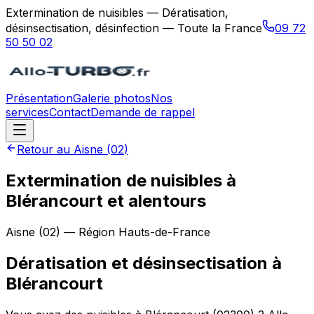
Extermination de nuisibles — Dératisation,
désinsectisation, désinfection — Toute la France
09 72
50 50 02
Présentation
Galerie photos
Nos
services
Contact
Demande de rappel
Retour au
Aisne
(
02
)
Extermination de nuisibles à
Blérancourt et alentours
Aisne
(
02
) — Région
Hauts-de-France
Dératisation et désinsectisation
à
Blérancourt